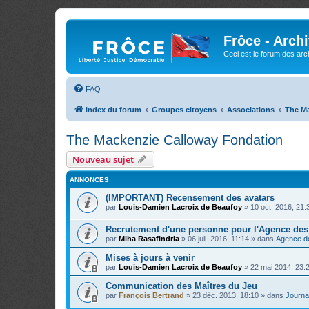
Frôce - Arch
Ceci est le forum des arch
FAQ
Index du forum
Groupes citoyens
Associations
The M
The Mackenzie Calloway Fondation
Nouveau sujet
ANNONCES
(IMPORTANT) Recensement des avatars
par
Louis-Damien Lacroix de Beaufoy
»
10 oct. 2016, 21:
Recrutement d'une personne pour l'Agence de
par
Miha Rasafindria
»
06 juil. 2016, 11:14
» dans
Agence d
Mises à jours à venir
par
Louis-Damien Lacroix de Beaufoy
»
22 mai 2014, 23:
Communication des Maîtres du Jeu
par
François Bertrand
»
23 déc. 2013, 18:10
» dans
Journal