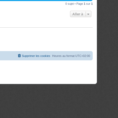
0 sujet • Page
1
sur
1
Aller à
Supprimer les cookies
Heures au format
UTC+02:00