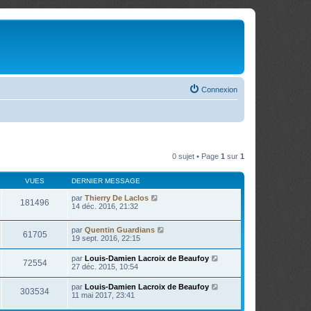
Connexion
0 sujet • Page
1
sur
1
VUES
DERNIER MESSAGE
par
Thierry De Laclos
181496
14 déc. 2016, 21:32
par
Quentin Guardians
61705
19 sept. 2016, 22:15
par
Louis-Damien Lacroix de Beaufoy
72554
27 déc. 2015, 10:54
par
Louis-Damien Lacroix de Beaufoy
303534
11 mai 2017, 23:41