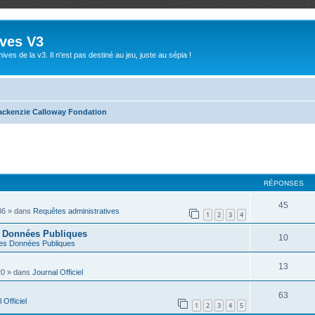
ives V3
ives de la v3. Il n'est pas destiné au jeu, juste au sépia !
ackenzie Calloway Fondation
RÉPONSES
45
36
» dans
Requêtes administratives
1
2
3
4
s Données Publiques
10
es Données Publiques
13
20
» dans
Journal Officiel
63
 Officiel
1
2
3
4
5