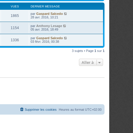
VUES
DERNIER MESSAGE
par
Gaspard Salcedo
1865
28 avr. 2016, 10:21
par
Anthony Lesage
1154
05 avr. 2016, 18:49
par
Gaspard Salcedo
1336
03 févr. 2016, 00:38
3 sujets • Page
1
sur
1
Aller à
Supprimer les cookies
Heures au format
UTC+02:00