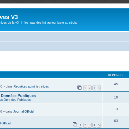
ives V3
ives de la v3. Il n'est pas destiné au jeu, juste au sépia !
RÉPONSES
45
36
» dans
Requêtes administratives
1
2
3
4
s Données Publiques
10
es Données Publiques
13
20
» dans
Journal Officiel
63
 Officiel
1
2
3
4
5