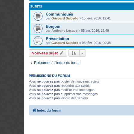
SUJETS
Communiqués
par
Gaspard Salcedo
»
15 févr. 2016, 12:41
Bonjour
par
Anthony Lesage
»
05 avr. 2016, 18:49
Présentation
par
Gaspard Salcedo
»
03 févr. 2016, 00:38
Nouveau sujet
Retourner à l’index du forum
PERMISSIONS DU FORUM
Vous
ne pouvez pas
poster de nouveaux sujets
Vous
ne pouvez pas
répondre aux sujets
Vous
ne pouvez pas
modifier vos messages
Vous
ne pouvez pas
supprimer vos messages
Vous
ne pouvez pas
joindre des fichiers
Index du forum