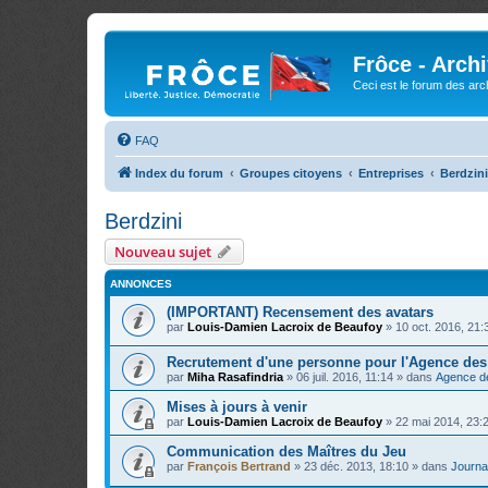
Frôce - Arch
Ceci est le forum des arch
FAQ
Index du forum
Groupes citoyens
Entreprises
Berdzini
Berdzini
Nouveau sujet
ANNONCES
(IMPORTANT) Recensement des avatars
par
Louis-Damien Lacroix de Beaufoy
»
10 oct. 2016, 21:
Recrutement d'une personne pour l'Agence de
par
Miha Rasafindria
»
06 juil. 2016, 11:14
» dans
Agence d
Mises à jours à venir
par
Louis-Damien Lacroix de Beaufoy
»
22 mai 2014, 23:
Communication des Maîtres du Jeu
par
François Bertrand
»
23 déc. 2013, 18:10
» dans
Journal