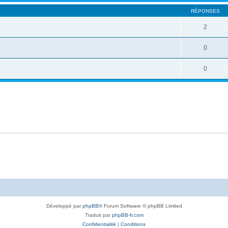
RÉPONSES
2
0
0
Développé par
phpBB
® Forum Software © phpBB Limited
Traduit par
phpBB-fr.com
Confidentialité
|
Conditions