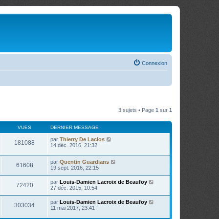
Connexion
3 sujets • Page
1
sur
1
VUES
DERNIER MESSAGE
par
Thierry De Laclos
181088
14 déc. 2016, 21:32
par
Quentin Guardians
61608
19 sept. 2016, 22:15
par
Louis-Damien Lacroix de Beaufoy
72420
27 déc. 2015, 10:54
par
Louis-Damien Lacroix de Beaufoy
303034
11 mai 2017, 23:41