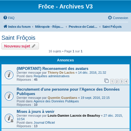
Frôce - Archives V3
FAQ
Connexion
Index du forum
Métropole - République Frôceuse
Province de Catalogne
Saint Frôçois
Saint Frôçois
Nouveau sujet
16 sujets • Page
1
sur
1
Annonces
(IMPORTANT) Recensement des avatars
Dernier message par
Thierry De Laclos
«
14 déc. 2016, 21:32
Posté dans
Requêtes administratives
Réponses :
45
1
2
3
4
Recrutement d'une personne pour l'Agence des Données
Publiques
Dernier message par
Quentin Guardians
«
19 sept. 2016, 22:15
Posté dans
Agence des Données Publiques
Réponses :
10
Mises à jours à venir
Dernier message par
Louis-Damien Lacroix de Beaufoy
«
27 déc. 2015,
10:54
Posté dans
Journal Officiel
Réponses :
13