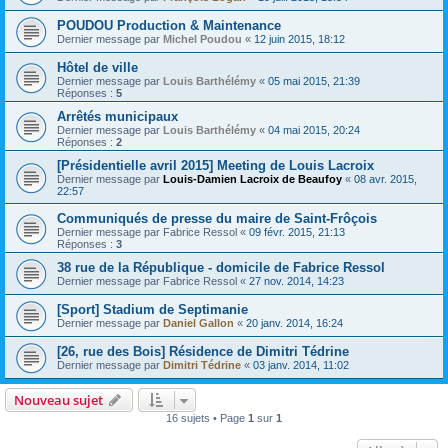
POUDOU Production & Maintenance
Dernier message par
Michel Poudou
«
12 juin 2015, 18:12
Hôtel de ville
Dernier message par
Louis Barthélémy
«
05 mai 2015, 21:39
Réponses :
5
Arrêtés municipaux
Dernier message par
Louis Barthélémy
«
04 mai 2015, 20:24
Réponses :
2
[Présidentielle avril 2015] Meeting de Louis Lacroix
Dernier message par
Louis-Damien Lacroix de Beaufoy
«
08 avr. 2015,
22:57
Communiqués de presse du maire de Saint-Frôçois
Dernier message par
Fabrice Ressol
«
09 févr. 2015, 21:13
Réponses :
3
38 rue de la République - domicile de Fabrice Ressol
Dernier message par
Fabrice Ressol
«
27 nov. 2014, 14:23
[Sport] Stadium de Septimanie
Dernier message par
Daniel Gallon
«
20 janv. 2014, 16:24
[26, rue des Bois] Résidence de Dimitri Tédrine
Dernier message par
Dimitri Tédrine
«
03 janv. 2014, 11:02
Nouveau sujet
16 sujets • Page
1
sur
1