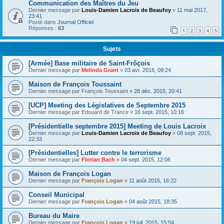
Communication des Maîtres du Jeu
Dernier message par
Louis-Damien Lacroix de Beaufoy
«
11 mai 2017,
23:41
Posté dans
Journal Officiel
Réponses :
63
1
2
3
4
5
Sujets
[Armée] Base militaire de Saint-Frôçois
Dernier message par
Melinda Grant
«
03 avr. 2016, 09:24
Maison de François Toussaint
Dernier message par
François Toussaint
«
28 déc. 2015, 20:41
[UCP] Meeting des Législatives de Septembre 2015
Dernier message par
Edouard de Trance
«
16 sept. 2015, 10:16
[Présidentielle septembre 2015] Meeting de Louis Lacroix
Dernier message par
Louis-Damien Lacroix de Beaufoy
«
08 sept. 2015,
22:33
[Présidentielles] Lutter contre le terrorisme
Dernier message par
Florian Bach
«
04 sept. 2015, 12:06
Maison de François Logan
Dernier message par
François Logan
«
11 août 2015, 16:22
Conseil Municipal
Dernier message par
François Logan
«
04 août 2015, 18:35
Bureau du Maire
Dernier message par
François Logan
«
19 juil. 2015, 15:54