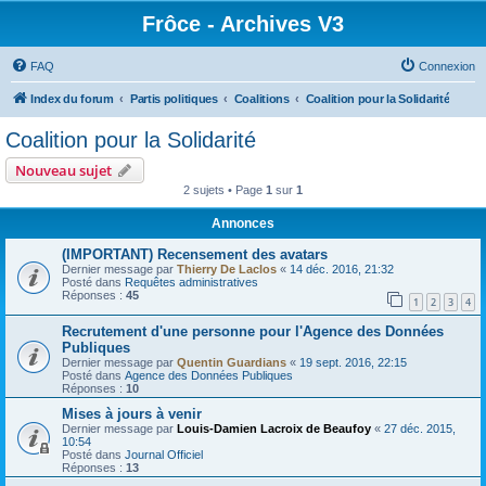
Frôce - Archives V3
FAQ
Connexion
Index du forum
Partis politiques
Coalitions
Coalition pour la Solidarité
Coalition pour la Solidarité
Nouveau sujet
2 sujets • Page
1
sur
1
Annonces
(IMPORTANT) Recensement des avatars
Dernier message par
Thierry De Laclos
«
14 déc. 2016, 21:32
Posté dans
Requêtes administratives
Réponses :
45
1
2
3
4
Recrutement d'une personne pour l'Agence des Données
Publiques
Dernier message par
Quentin Guardians
«
19 sept. 2016, 22:15
Posté dans
Agence des Données Publiques
Réponses :
10
Mises à jours à venir
Dernier message par
Louis-Damien Lacroix de Beaufoy
«
27 déc. 2015,
10:54
Posté dans
Journal Officiel
Réponses :
13