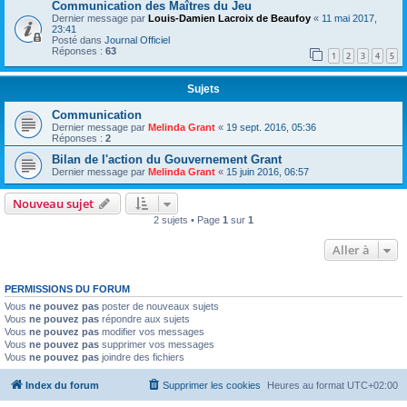
Communication des Maîtres du Jeu
Dernier message par
Louis-Damien Lacroix de Beaufoy
«
11 mai 2017,
23:41
Posté dans
Journal Officiel
Réponses :
63
1
2
3
4
5
Sujets
Communication
Dernier message par
Melinda Grant
«
19 sept. 2016, 05:36
Réponses :
2
Bilan de l'action du Gouvernement Grant
Dernier message par
Melinda Grant
«
15 juin 2016, 06:57
Nouveau sujet
2 sujets • Page
1
sur
1
Aller à
PERMISSIONS DU FORUM
Vous
ne pouvez pas
poster de nouveaux sujets
Vous
ne pouvez pas
répondre aux sujets
Vous
ne pouvez pas
modifier vos messages
Vous
ne pouvez pas
supprimer vos messages
Vous
ne pouvez pas
joindre des fichiers
Index du forum
Supprimer les cookies
Heures au format
UTC+02:00