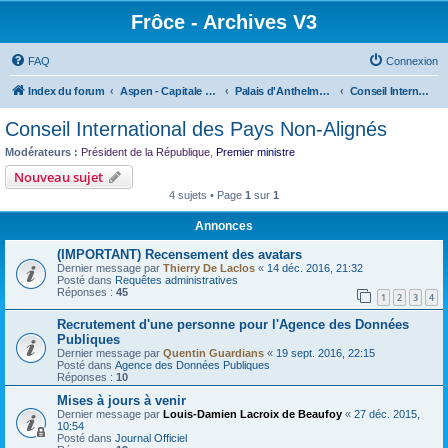
Frôce - Archives V3
FAQ
Connexion
Index du forum
Aspen - Capitale de la Frôce
Palais d'Anthelme - Présidence de la République
Conseil International des Pays Non-Alignés
Conseil International des Pays Non-Alignés
Modérateurs :
Président de la République
,
Premier ministre
Nouveau sujet
4 sujets • Page
1
sur
1
Annonces
(IMPORTANT) Recensement des avatars
Dernier message par
Thierry De Laclos
«
14 déc. 2016, 21:32
Posté dans
Requêtes administratives
Réponses :
45
1
2
3
4
Recrutement d'une personne pour l'Agence des Données
Publiques
Dernier message par
Quentin Guardians
«
19 sept. 2016, 22:15
Posté dans
Agence des Données Publiques
Réponses :
10
Mises à jours à venir
Dernier message par
Louis-Damien Lacroix de Beaufoy
«
27 déc. 2015,
10:54
Posté dans
Journal Officiel