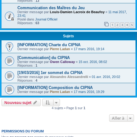
Réponses :
13
Communication des Maîtres du Jeu
Dernier message par
Louis-Damien Lacroix de Beaufoy
«
11 mai 2017,
23:41
Posté dans
Journal Officiel
Réponses :
63
1
2
3
4
5
Sujets
[INFORMATION] Charte du CIPNA
Dernier message par
Pierre Ladan
«
17 mars 2016, 19:14
[Communication] du CIPNA
Dernier message par
Owen Calloway
«
15 oct. 2016, 08:02
Réponses :
1
[19/03/2016] 1er sommet du CIPNA
Dernier message par
Alexandro Alessandrelli
«
01 avr. 2016, 20:02
Réponses :
4
[INFORMATION] Composition du CIPNA
Dernier message par
Pierre Ladan
«
17 mars 2016, 19:29
Nouveau sujet
4 sujets • Page
1
sur
1
Aller à
PERMISSIONS DU FORUM
Vous
ne pouvez pas
poster de nouveaux sujets