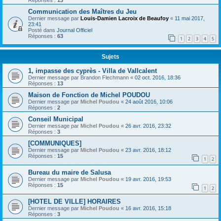
Communication des Maîtres du Jeu
Dernier message par
Louis-Damien Lacroix de Beaufoy
«
11 mai 2017,
23:41
Posté dans
Journal Officiel
Réponses :
63
1
2
3
4
5
Sujets
1, impasse des cyprès - Villa de Vallcalent
Dernier message par
Brandon Flechmann
«
02 oct. 2016, 18:36
Réponses :
13
Maison de Fonction de Michel POUDOU
Dernier message par
Michel Poudou
«
24 août 2016, 10:06
Réponses :
2
Conseil Municipal
Dernier message par
Michel Poudou
«
26 avr. 2016, 23:32
Réponses :
3
[COMMUNIQUES]
Dernier message par
Michel Poudou
«
23 avr. 2016, 18:12
Réponses :
15
1
2
Bureau du maire de Salusa
Dernier message par
Michel Poudou
«
19 avr. 2016, 19:53
Réponses :
15
1
2
[HOTEL DE VILLE] HORAIRES
Dernier message par
Michel Poudou
«
16 avr. 2016, 15:18
Réponses :
3