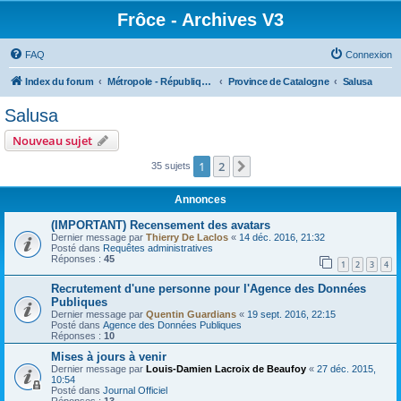
Frôce - Archives V3
FAQ
Connexion
Index du forum
Métropole - République Frôceuse
Province de Catalogne
Salusa
Salusa
Nouveau sujet
1
2
Suivante
35 sujets
Annonces
(IMPORTANT) Recensement des avatars
Dernier message par
Thierry De Laclos
«
14 déc. 2016, 21:32
Posté dans
Requêtes administratives
Réponses :
45
1
2
3
4
Recrutement d'une personne pour l'Agence des Données
Publiques
Dernier message par
Quentin Guardians
«
19 sept. 2016, 22:15
Posté dans
Agence des Données Publiques
Réponses :
10
Mises à jours à venir
Dernier message par
Louis-Damien Lacroix de Beaufoy
«
27 déc. 2015,
10:54
Posté dans
Journal Officiel
Réponses :
13