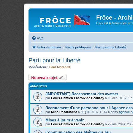
Frôce - Arch
Ceci est le forum des arch
FAQ
Index du forum
Partis politiques
Parti pour la Liberté
Parti pour la Liberté
Modérateur :
Paul Marshall
Nouveau sujet
ANNONCES
(IMPORTANT) Recensement des avatars
par
Louis-Damien Lacroix de Beaufoy
»
10 oct. 2016, 21:
Recrutement d'une personne pour l'Agence de
par
Miha Rasafindria
»
06 juil. 2016, 11:14
» dans
Agence d
Mises à jours à venir
par
Louis-Damien Lacroix de Beaufoy
»
22 mai 2014, 23:
Communication des Maîtres du Jeu