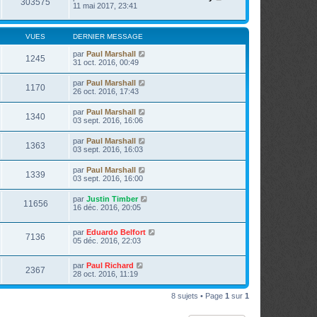
303575
11 mai 2017, 23:41
VUES
DERNIER MESSAGE
par
Paul Marshall
1245
31 oct. 2016, 00:49
par
Paul Marshall
1170
26 oct. 2016, 17:43
par
Paul Marshall
1340
03 sept. 2016, 16:06
par
Paul Marshall
1363
03 sept. 2016, 16:03
par
Paul Marshall
1339
03 sept. 2016, 16:00
par
Justin Timber
11656
16 déc. 2016, 20:05
par
Eduardo Belfort
7136
05 déc. 2016, 22:03
par
Paul Richard
2367
28 oct. 2016, 11:19
8 sujets • Page
1
sur
1