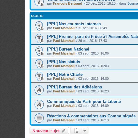
par
François Bertrand
»
23 déc. 2013, 18:10
» dans
Journal
SUJETS
[PPL] Nos courants internes
par
Paul Marshall
»
31 oct. 2016, 00:49
[PPL] Premier parti de Frôce à l'Assemblée Nat
par
Paul Marshall
»
26 oct. 2016, 17:43
[PPL] Bureau National
par
Paul Marshall
»
03 sept. 2016, 16:06
[PPL] Nos statuts
par
Paul Marshall
»
03 sept. 2016, 16:03
[PPL] Notre Charte
par
Paul Marshall
»
03 sept. 2016, 16:00
[PPL] Bureau des Adhésions
par
Paul Marshall
»
03 sept. 2016, 16:23
Communiqués du Parti pour la Liberté
par
Paul Marshall
»
03 sept. 2016, 16:09
Réactions & commentaires aux Communiqués
par
Paul Marshall
»
03 sept. 2016, 16:13
Nouveau sujet