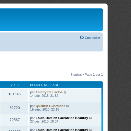
Connexion
8 sujets • Page
1
sur
1
VUES
DERNIER MESSAGE
par
Thierry De Laclos
181545
14 déc. 2016, 21:32
par
Quentin Guardians
61720
19 sept. 2016, 22:15
par
Louis-Damien Lacroix de Beaufoy
72567
27 déc. 2015, 10:54
par
Louis-Damien Lacroix de Beaufoy