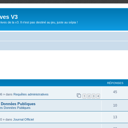
ives V3
ives de la v3. Il n'est pas destiné au jeu, juste au sépia !
RÉPONSES
45
36
» dans
Requêtes administratives
1
2
3
4
s Données Publiques
10
es Données Publiques
13
20
» dans
Journal Officiel