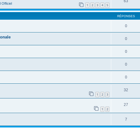
63
 Officiel
1
2
3
4
5
RÉPONSES
0
ionale
0
0
0
0
32
1
2
3
27
1
2
7