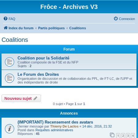
Frôce - Archives V3
FAQ
Connexion
Index du forum
Partis politiques
Coalitions
Coalitions
Forum
Coalition pour la Solidarité
Coalition composée de la FSE et du NFP
Sujets :
2
Le Forum des Droites
Organisation de discussion et de collaboration du PPL, de FT-LC, de l'UPP et
des indépendants de droite
Nouveau sujet
0 sujet • Page
1
sur
1
Annonces
(IMPORTANT) Recensement des avatars
Dernier message par
Thierry De Laclos
«
14 déc. 2016, 21:32
Posté dans
Requêtes administratives
Réponses :
45
1
2
3
4