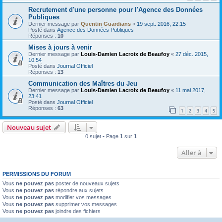
Recrutement d'une personne pour l'Agence des Données
Publiques
Dernier message par
Quentin Guardians
«
19 sept. 2016, 22:15
Posté dans
Agence des Données Publiques
Réponses :
10
Mises à jours à venir
Dernier message par
Louis-Damien Lacroix de Beaufoy
«
27 déc. 2015,
10:54
Posté dans
Journal Officiel
Réponses :
13
Communication des Maîtres du Jeu
Dernier message par
Louis-Damien Lacroix de Beaufoy
«
11 mai 2017,
23:41
Posté dans
Journal Officiel
Réponses :
63
1
2
3
4
5
Nouveau sujet
0 sujet • Page
1
sur
1
Aller à
PERMISSIONS DU FORUM
Vous
ne pouvez pas
poster de nouveaux sujets
Vous
ne pouvez pas
répondre aux sujets
Vous
ne pouvez pas
modifier vos messages
Vous
ne pouvez pas
supprimer vos messages
Vous
ne pouvez pas
joindre des fichiers