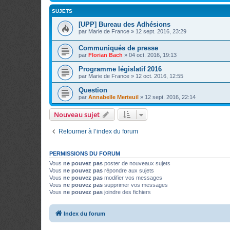
SUJETS
[UPP] Bureau des Adhésions
par
Marie de France
»
12 sept. 2016, 23:29
Communiqués de presse
par
Florian Bach
»
04 oct. 2016, 19:13
Programme législatif 2016
par
Marie de France
»
12 oct. 2016, 12:55
Question
par
Annabelle Merteuil
»
12 sept. 2016, 22:14
Nouveau sujet
Retourner à l’index du forum
PERMISSIONS DU FORUM
Vous
ne pouvez pas
poster de nouveaux sujets
Vous
ne pouvez pas
répondre aux sujets
Vous
ne pouvez pas
modifier vos messages
Vous
ne pouvez pas
supprimer vos messages
Vous
ne pouvez pas
joindre des fichiers
Index du forum