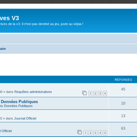
ives V3
ives de la v3. Il n'est pas destiné au jeu, juste au sépia !
aire
RÉPONSES
45
36
» dans
Requêtes administratives
1
2
3
4
s Données Publiques
10
es Données Publiques
13
20
» dans
Journal Officiel
63
 Officiel
1
2
3
4
5