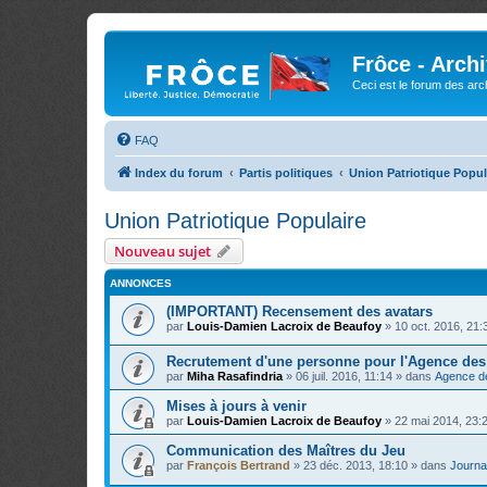
Frôce - Arch
Ceci est le forum des arch
FAQ
Index du forum
Partis politiques
Union Patriotique Popul
Union Patriotique Populaire
Nouveau sujet
ANNONCES
(IMPORTANT) Recensement des avatars
par
Louis-Damien Lacroix de Beaufoy
»
10 oct. 2016, 21:
Recrutement d'une personne pour l'Agence de
par
Miha Rasafindria
»
06 juil. 2016, 11:14
» dans
Agence d
Mises à jours à venir
par
Louis-Damien Lacroix de Beaufoy
»
22 mai 2014, 23:
Communication des Maîtres du Jeu
par
François Bertrand
»
23 déc. 2013, 18:10
» dans
Journal