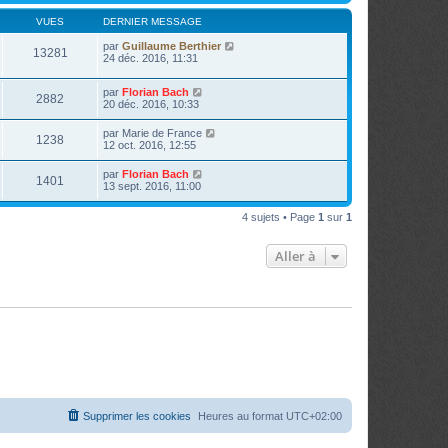
VUES
DERNIER MESSAGE
par
Guillaume Berthier
13281
24 déc. 2016, 11:31
par
Florian Bach
2882
20 déc. 2016, 10:33
par
Marie de France
1238
12 oct. 2016, 12:55
par
Florian Bach
1401
13 sept. 2016, 11:00
4 sujets • Page
1
sur
1
Aller à
Supprimer les cookies
Heures au format
UTC+02:00