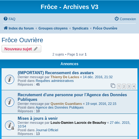
Frôce - Archives V3
FAQ
Connexion
Index du forum
Groupes citoyens
Syndicats
Frôce Ouvrière
Frôce Ouvrière
Nouveau sujet
2 sujets • Page
1
sur
1
Annonces
(IMPORTANT) Recensement des avatars
Dernier message par
Thierry De Laclos
«
14 déc. 2016, 21:32
Posté dans
Requêtes administratives
Réponses :
45
1
2
3
4
Recrutement d'une personne pour l'Agence des Données
Publiques
Dernier message par
Quentin Guardians
«
19 sept. 2016, 22:15
Posté dans
Agence des Données Publiques
Réponses :
10
Mises à jours à venir
Dernier message par
Louis-Damien Lacroix de Beaufoy
«
27 déc. 2015,
10:54
Posté dans
Journal Officiel
Réponses :
13