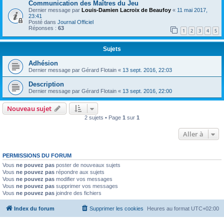
Communication des Maîtres du Jeu
Dernier message par
Louis-Damien Lacroix de Beaufoy
«
11 mai 2017,
23:41
Posté dans
Journal Officiel
Réponses :
63
1
2
3
4
5
Sujets
Adhésion
Dernier message par
Gérard Flotain
«
13 sept. 2016, 22:03
Description
Dernier message par
Gérard Flotain
«
13 sept. 2016, 22:00
Nouveau sujet
2 sujets • Page
1
sur
1
Aller à
PERMISSIONS DU FORUM
Vous
ne pouvez pas
poster de nouveaux sujets
Vous
ne pouvez pas
répondre aux sujets
Vous
ne pouvez pas
modifier vos messages
Vous
ne pouvez pas
supprimer vos messages
Vous
ne pouvez pas
joindre des fichiers
Index du forum
Supprimer les cookies
Heures au format
UTC+02:00