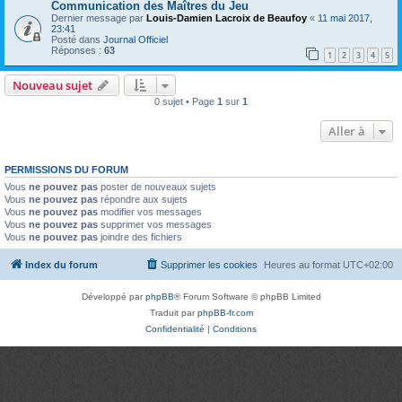
Communication des Maîtres du Jeu
Dernier message par
Louis-Damien Lacroix de Beaufoy
«
11 mai 2017,
23:41
Posté dans
Journal Officiel
Réponses :
63
1
2
3
4
5
Nouveau sujet
0 sujet • Page
1
sur
1
Aller à
PERMISSIONS DU FORUM
Vous
ne pouvez pas
poster de nouveaux sujets
Vous
ne pouvez pas
répondre aux sujets
Vous
ne pouvez pas
modifier vos messages
Vous
ne pouvez pas
supprimer vos messages
Vous
ne pouvez pas
joindre des fichiers
Index du forum
Supprimer les cookies
Heures au format
UTC+02:00
Développé par
phpBB
® Forum Software © phpBB Limited
Traduit par
phpBB-fr.com
Confidentialité
|
Conditions