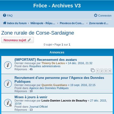
Frôce - Archives V3
FAQ
Connexion
Index du forum
Métropole - République Frôceuse
Province de Corse-Sardaigne
Zone rurale de Corse-Sardaigne
Zone rurale de Corse-Sardaigne
Nouveau sujet
0 sujet • Page
1
sur
1
Annonces
(IMPORTANT) Recensement des avatars
Dernier message par
Thierry De Laclos
«
14 déc. 2016, 21:32
Posté dans
Requêtes administratives
Réponses :
45
1
2
3
4
Recrutement d'une personne pour l'Agence des Données
Publiques
Dernier message par
Quentin Guardians
«
19 sept. 2016, 22:15
Posté dans
Agence des Données Publiques
Réponses :
10
Mises à jours à venir
Dernier message par
Louis-Damien Lacroix de Beaufoy
«
27 déc. 2015,
10:54
Posté dans
Journal Officiel
Réponses :
13