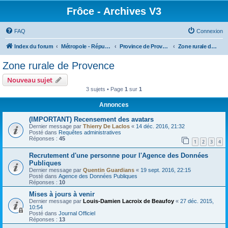
Frôce - Archives V3
FAQ
Connexion
Index du forum
Métropole - République Frôceuse
Province de Provence
Zone rurale de Provence
Zone rurale de Provence
Nouveau sujet
3 sujets • Page
1
sur
1
Annonces
(IMPORTANT) Recensement des avatars
Dernier message par
Thierry De Laclos
«
14 déc. 2016, 21:32
Posté dans
Requêtes administratives
Réponses :
45
1
2
3
4
Recrutement d'une personne pour l'Agence des Données
Publiques
Dernier message par
Quentin Guardians
«
19 sept. 2016, 22:15
Posté dans
Agence des Données Publiques
Réponses :
10
Mises à jours à venir
Dernier message par
Louis-Damien Lacroix de Beaufoy
«
27 déc. 2015,
10:54
Posté dans
Journal Officiel
Réponses :
13