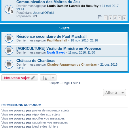
Communication des Maîtres du Jeu
Dernier message par
Louis-Damien Lacroix de Beaufoy
«
11 mai 2017,
23:41
Posté dans
Journal Officiel
Réponses :
63
1
2
3
4
5
Sujets
Résidence secondaire de Paul Marshall
Dernier message par
Paul Marshall
«
18 nov. 2016, 21:16
[AGRICULTURE] Visite du Ministre en Provence
Dernier message par
Noah Gayet
«
11 nov. 2016, 11:50
Château de Chantérac
Dernier message par
Charles-Anguerran de Chantérac
«
21 oct. 2016,
23:30
Nouveau sujet
3 sujets • Page
1
sur
1
Aller à
PERMISSIONS DU FORUM
Vous
ne pouvez pas
poster de nouveaux sujets
Vous
ne pouvez pas
répondre aux sujets
Vous
ne pouvez pas
modifier vos messages
Vous
ne pouvez pas
supprimer vos messages
Vous
ne pouvez pas
joindre des fichiers