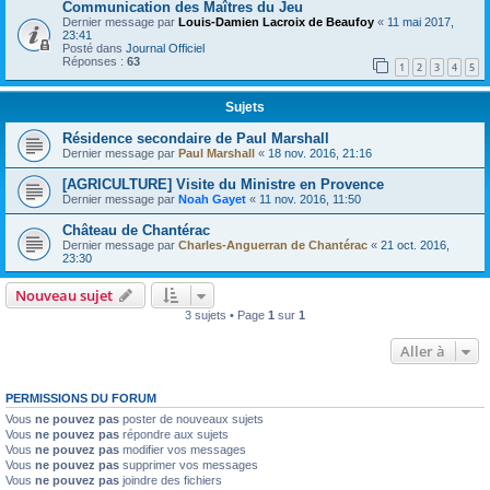
Communication des Maîtres du Jeu
Dernier message par
Louis-Damien Lacroix de Beaufoy
«
11 mai 2017,
23:41
Posté dans
Journal Officiel
Réponses :
63
1
2
3
4
5
Sujets
Résidence secondaire de Paul Marshall
Dernier message par
Paul Marshall
«
18 nov. 2016, 21:16
[AGRICULTURE] Visite du Ministre en Provence
Dernier message par
Noah Gayet
«
11 nov. 2016, 11:50
Château de Chantérac
Dernier message par
Charles-Anguerran de Chantérac
«
21 oct. 2016,
23:30
Nouveau sujet
3 sujets • Page
1
sur
1
Aller à
PERMISSIONS DU FORUM
Vous
ne pouvez pas
poster de nouveaux sujets
Vous
ne pouvez pas
répondre aux sujets
Vous
ne pouvez pas
modifier vos messages
Vous
ne pouvez pas
supprimer vos messages
Vous
ne pouvez pas
joindre des fichiers