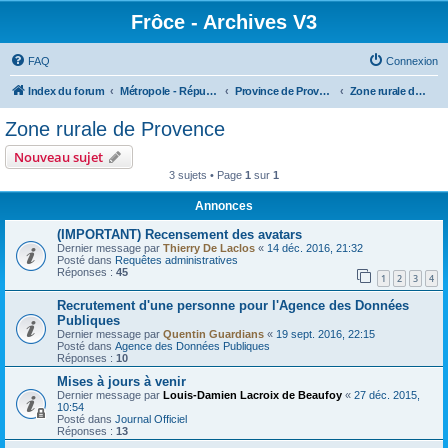
Frôce - Archives V3
FAQ
Connexion
Index du forum
Métropole - République Frôceuse
Province de Provence
Zone rurale de Provence
Zone rurale de Provence
Nouveau sujet
3 sujets • Page
1
sur
1
Annonces
(IMPORTANT) Recensement des avatars
Dernier message par
Thierry De Laclos
«
14 déc. 2016, 21:32
Posté dans
Requêtes administratives
Réponses :
45
1
2
3
4
Recrutement d'une personne pour l'Agence des Données
Publiques
Dernier message par
Quentin Guardians
«
19 sept. 2016, 22:15
Posté dans
Agence des Données Publiques
Réponses :
10
Mises à jours à venir
Dernier message par
Louis-Damien Lacroix de Beaufoy
«
27 déc. 2015,
10:54
Posté dans
Journal Officiel
Réponses :
13