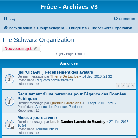
Frôce - Archives V3
FAQ
Connexion
Index du forum
Groupes citoyens
Entreprises
The Schwarz Organization
The Schwarz Organization
Nouveau sujet
1 sujet • Page
1
sur
1
Annonces
(IMPORTANT) Recensement des avatars
Dernier message par
Thierry De Laclos
«
14 déc. 2016, 21:32
Posté dans
Requêtes administratives
Réponses :
45
1
2
3
4
Recrutement d'une personne pour l'Agence des Données
Publiques
Dernier message par
Quentin Guardians
«
19 sept. 2016, 22:15
Posté dans
Agence des Données Publiques
Réponses :
10
Mises à jours à venir
Dernier message par
Louis-Damien Lacroix de Beaufoy
«
27 déc. 2015,
10:54
Posté dans
Journal Officiel
Réponses :
13