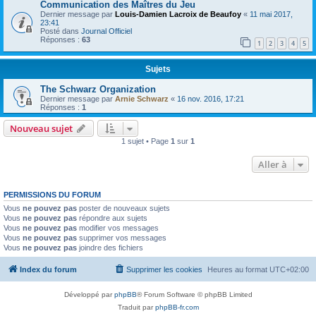
Communication des Maîtres du Jeu
Dernier message par
Louis-Damien Lacroix de Beaufoy
«
11 mai 2017,
23:41
Posté dans
Journal Officiel
Réponses :
63
1
2
3
4
5
Sujets
The Schwarz Organization
Dernier message par
Arnie Schwarz
«
16 nov. 2016, 17:21
Réponses :
1
Nouveau sujet
1 sujet • Page
1
sur
1
Aller à
PERMISSIONS DU FORUM
Vous
ne pouvez pas
poster de nouveaux sujets
Vous
ne pouvez pas
répondre aux sujets
Vous
ne pouvez pas
modifier vos messages
Vous
ne pouvez pas
supprimer vos messages
Vous
ne pouvez pas
joindre des fichiers
Index du forum
Supprimer les cookies
Heures au format
UTC+02:00
Développé par
phpBB
® Forum Software © phpBB Limited
Traduit par
phpBB-fr.com