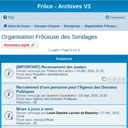
Frôce - Archives V3
FAQ
Connexion
Index du forum
Groupes citoyens
Entreprises
Organisation Frôceuse des Sondages
Organisation Frôceuse des Sondages
Nouveau sujet
3 sujets • Page
1
sur
1
Annonces
(IMPORTANT) Recensement des avatars
Dernier message par
Thierry De Laclos
«
14 déc. 2016, 21:32
Posté dans
Requêtes administratives
Réponses :
45
1
2
3
4
Recrutement d'une personne pour l'Agence des Données
Publiques
Dernier message par
Quentin Guardians
«
19 sept. 2016, 22:15
Posté dans
Agence des Données Publiques
Réponses :
10
Mises à jours à venir
Dernier message par
Louis-Damien Lacroix de Beaufoy
«
27 déc. 2015,
10:54
Posté dans
Journal Officiel
Réponses :
13