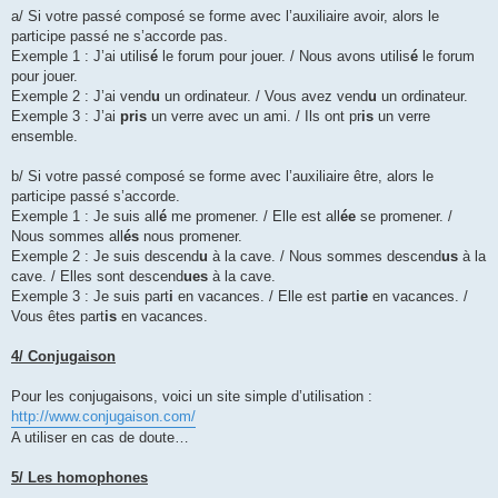
a/ Si votre passé composé se forme avec l’auxiliaire avoir, alors le
participe passé ne s’accorde pas.
Exemple 1 : J’ai utilis
é
le forum pour jouer. / Nous avons utilis
é
le forum
pour jouer.
Exemple 2 : J’ai vend
u
un ordinateur. / Vous avez vend
u
un ordinateur.
Exemple 3 : J’ai
pris
un verre avec un ami. / Ils ont pr
is
un verre
ensemble.
b/ Si votre passé composé se forme avec l’auxiliaire être, alors le
participe passé s’accorde.
Exemple 1 : Je suis all
é
me promener. / Elle est all
ée
se promener. /
Nous sommes all
és
nous promener.
Exemple 2 : Je suis descend
u
à la cave. / Nous sommes descend
us
à la
cave. / Elles sont descend
ues
à la cave.
Exemple 3 : Je suis part
i
en vacances. / Elle est part
ie
en vacances. /
Vous êtes part
is
en vacances.
4/ Conjugaison
Pour les conjugaisons, voici un site simple d’utilisation :
http://www.conjugaison.com/
A utiliser en cas de doute…
5/ Les homophones