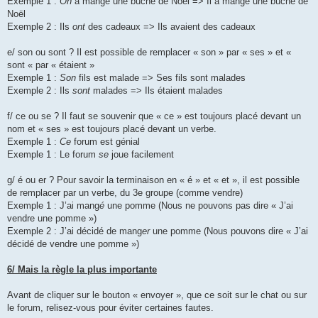
Exemple 1 :
On
a mangé une bûche de Noël => Il a mangé une bûche de
Noël
Exemple 2 : Ils
ont
des cadeaux => Ils avaient des cadeaux
e/ son ou sont ? Il est possible de remplacer « son » par « ses » et «
sont « par « étaient »
Exemple 1 :
Son
fils est malade => Ses fils sont malades
Exemple 2 : Ils
sont
malades => Ils étaient malades
f/ ce ou se ? Il faut se souvenir que « ce » est toujours placé devant un
nom et « ses » est toujours placé devant un verbe.
Exemple 1 :
Ce
forum est génial
Exemple 1 : Le forum
se
joue facilement
g/ é ou er ? Pour savoir la terminaison en « é » et « et », il est possible
de remplacer par un verbe, du 3e groupe (comme vendre)
Exemple 1 : J’ai mang
é
une pomme (Nous ne pouvons pas dire « J’ai
vendre une pomme »)
Exemple 2 : J’ai décidé de mang
er
une pomme (Nous pouvons dire « J’ai
décidé de vendre une pomme »)
6/ Mais la règle la plus importante
Avant de cliquer sur le bouton « envoyer », que ce soit sur le chat ou sur
le forum, relisez-vous pour éviter certaines fautes.