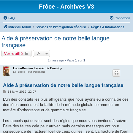
Frôce - Archives V3
FAQ
Connexion
Index du forum
Services de l'immigration frôceuse
Règles & Informations
Aide à préservation de notre belle langue
française
Verrouillé
1 message • Page
1
sur
1
Louis-Damien Lacroix de Beaufoy
Le Yocto Tout-Puissant
Aide à préservation de notre belle langue française
M
13 janv. 2016, 22:07
e
s
L'un des constats les plus affligeants que nous ayons eu à connaître ces
s
dernières années est la faillite de la méthode globale notamment en
a
g
matière d'orthographe et de grammaire française.
e
Les rappels qui suivent sont des règles que nous vous invitons à suivre.
Faire des fautes cela peut arriver, mais certains messages ont pour
conséquence de fracturer l'oeil de ceux qui les lisent. La fracture de l'oeil