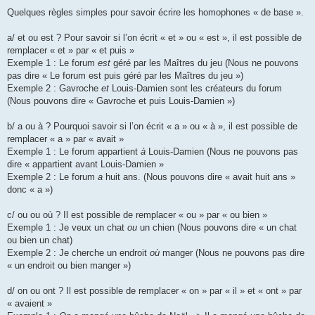
Quelques règles simples pour savoir écrire les homophones « de base ».
a/ et ou est ? Pour savoir si l’on écrit « et » ou « est », il est possible de
remplacer « et » par « et puis »
Exemple 1 : Le forum
est
géré par les Maîtres du jeu (Nous ne pouvons
pas dire « Le forum est puis géré par les Maîtres du jeu »)
Exemple 2 : Gavroche
et
Louis-Damien sont les créateurs du forum
(Nous pouvons dire « Gavroche et puis Louis-Damien »)
b/ a ou à ? Pourquoi savoir si l’on écrit « a » ou « à », il est possible de
remplacer « a » par « avait »
Exemple 1 : Le forum appartient
à
Louis-Damien (Nous ne pouvons pas
dire « appartient avant Louis-Damien »
Exemple 2 : Le forum
a
huit ans. (Nous pouvons dire « avait huit ans »
donc « a »)
c/ ou ou où ? Il est possible de remplacer « ou » par « ou bien »
Exemple 1 : Je veux un chat
ou
un chien (Nous pouvons dire « un chat
ou bien un chat)
Exemple 2 : Je cherche un endroit
où
manger (Nous ne pouvons pas dire
« un endroit ou bien manger »)
d/ on ou ont ? Il est possible de remplacer « on » par « il » et « ont » par
« avaient »