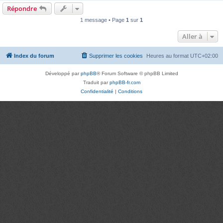
Répondre
1 message • Page
1
sur
1
Aller à
Index du forum
Supprimer les cookies
Heures au format
UTC+02:00
Développé par
phpBB
® Forum Software © phpBB Limited
Traduit par
phpBB-fr.com
Confidentialité
|
Conditions