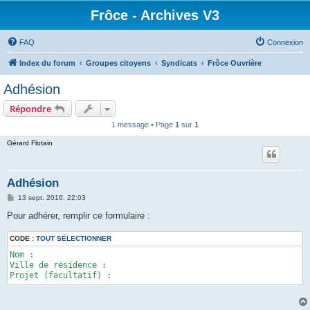
Frôce - Archives V3
FAQ
Connexion
Index du forum
Groupes citoyens
Syndicats
Frôce Ouvrière
Adhésion
Répondre
1 message • Page
1
sur
1
Gérard Flotain
Adhésion
M
13 sept. 2016, 22:03
e
s
Pour adhérer, remplir ce formulaire :
s
a
CODE :
g
TOUT SÉLECTIONNER
e
Nom :

Ville de résidence :

Projet (facultatif) :