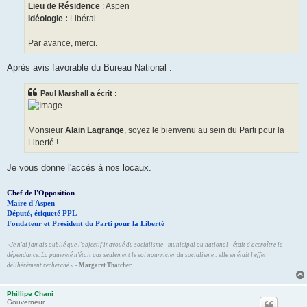
Lieu de Résidence
: Aspen
Idéologie :
Libéral
Par avance, merci.
Après avis favorable du Bureau National :
Paul Marshall a écrit :
Monsieur
Alain Lagrange
, soyez le bienvenu au sein du Parti pour la
Liberté !
Je vous donne l'accès à nos locaux.
Chef de l'Opposition
Maire d'Aspen
Député, étiqueté PPL
Fondateur et Président du Parti pour la Liberté
«Je n'ai jamais oublié que l'objectif inavoué du socialisme - municipal ou national - était d'accroître la
dépendance. La pauvreté n'était pas seulement le sol nourricier du socialisme : elle en était l'effet
délibérément recherché.»
- Margaret Thatcher
Phillipe Chani
Gouverneur