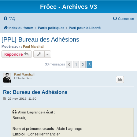
Frôce - Archives V3
FAQ
Connexion
Index du forum
Partis politiques
Parti pour la Liberté
[PPL] Bureau des Adhésions
Modérateur :
Paul Marshall
Répondre
1
2
3
Précédente
33 messages
Paul Marshall
L'Oncle Sam
Re: Bureau des Adhésions
M
27 nov. 2016, 11:50
e
s
s
Alain Lagrange a écrit :
a
g
Bonsoir,
e
Nom et prénoms usuels
: Alain Lagrange
Emploi :
Conseiller financier