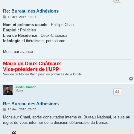
Re: Bureau des Adhésions
M
12 déc. 2016, 19:01
e
s
Nom et prénoms usuels
: Phillipe Chani
s
Emploi :
Politicien
a
g
Lieu de Résidence
: Deux-Chateaux
e
Idéologie :
Libéralisme, patriotisme
Merci par avance
Maire de Deux-Châteaux
Vice-président de l'UPP
Soutien de Florian Bach pour les primaires de la Droite
Justin Timber
Maire
Re: Bureau des Adhésions
M
16 déc. 2016, 20:05
e
s
Monsieur Chani, après consultation interne du Bureau National, je suis au
s
regret de vous informer de la décision défavorable du Bureau.
a
g
e