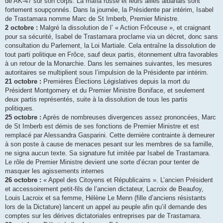
de AK-47 sur son corps. La mafia russe et leurs alliés albanais sont
fortement soupçonnés. Dans la journée, la Présidente par intérim, Isabel
de Trastamara nomme Marc de St Imberb, Premier Ministre.
2 octobre :
Malgré la dissolution de l’ « Action Frôceuse », et craignant
pour sa sécurité, Isabel de Trastamara proclame via un décret, donc sans
consultation du Parlement, la Loi Martiale. Cela entraîne la dissolution de
tout parti politique en Frôce, sauf deux partis, étonnement ultra favorables
à un retour de la Monarchie. Dans les semaines suivantes, les mesures
autoritaires se multiplient sous l’impulsion de la Présidente par intérim.
21 octobre :
Premières Élections Législatives depuis la mort du
Président Montgomery et du Premier Ministre Boniface, et seulement
deux partis représentés, suite à la dissolution de tous les partis
politiques.
25 octobre :
Après de nombreuses divergences assez prononcées, Marc
de St Imberb est démis de ses fonctions de Premier Ministre et est
remplacé par Alessandra Gasparini. Cette dernière contrainte à demeurer
à son poste à cause de menaces pesant sur les membres de sa famille,
ne signa aucun texte. Sa signature fut imitée par Isabel de Trastamara.
Le rôle de Premier Ministre devient une sorte d’écran pour tenter de
masquer les agissements internes
26 octobre :
« Appel des Citoyens et Républicains ». L’ancien Président
et accessoirement petit-fils de l’ancien dictateur, Lacroix de Beaufoy,
Louis Lacroix et sa femme, Hélène Le Menn (fille d’anciens résistants
lors de la Dictature) lancent un appel au peuple afin qu’il demande des
comptes sur les dérives dictatoriales entreprises par de Trastamara.