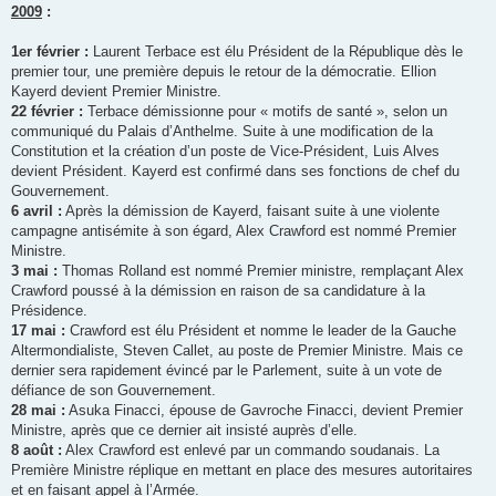
2009
:
1er février :
Laurent Terbace est élu Président de la République dès le
premier tour, une première depuis le retour de la démocratie. Ellion
Kayerd devient Premier Ministre.
22 février :
Terbace démissionne pour « motifs de santé », selon un
communiqué du Palais d’Anthelme. Suite à une modification de la
Constitution et la création d’un poste de Vice-Président, Luis Alves
devient Président. Kayerd est confirmé dans ses fonctions de chef du
Gouvernement.
6 avril :
Après la démission de Kayerd, faisant suite à une violente
campagne antisémite à son égard, Alex Crawford est nommé Premier
Ministre.
3 mai :
Thomas Rolland est nommé Premier ministre, remplaçant Alex
Crawford poussé à la démission en raison de sa candidature à la
Présidence.
17 mai :
Crawford est élu Président et nomme le leader de la Gauche
Altermondialiste, Steven Callet, au poste de Premier Ministre. Mais ce
dernier sera rapidement évincé par le Parlement, suite à un vote de
défiance de son Gouvernement.
28 mai :
Asuka Finacci, épouse de Gavroche Finacci, devient Premier
Ministre, après que ce dernier ait insisté auprès d’elle.
8 août :
Alex Crawford est enlevé par un commando soudanais. La
Première Ministre réplique en mettant en place des mesures autoritaires
et en faisant appel à l’Armée.