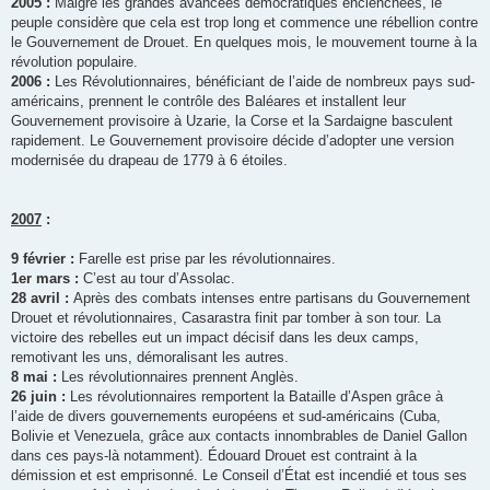
2005 :
Malgré les grandes avancées démocratiques enclenchées, le
peuple considère que cela est trop long et commence une rébellion contre
le Gouvernement de Drouet. En quelques mois, le mouvement tourne à la
révolution populaire.
2006 :
Les Révolutionnaires, bénéficiant de l’aide de nombreux pays sud-
américains, prennent le contrôle des Baléares et installent leur
Gouvernement provisoire à Uzarie, la Corse et la Sardaigne basculent
rapidement. Le Gouvernement provisoire décide d’adopter une version
modernisée du drapeau de 1779 à 6 étoiles.
2007
:
9 février :
Farelle est prise par les révolutionnaires.
1er mars :
C’est au tour d’Assolac.
28 avril :
Après des combats intenses entre partisans du Gouvernement
Drouet et révolutionnaires, Casarastra finit par tomber à son tour. La
victoire des rebelles eut un impact décisif dans les deux camps,
remotivant les uns, démoralisant les autres.
8 mai :
Les révolutionnaires prennent Anglès.
26 juin :
Les révolutionnaires remportent la Bataille d’Aspen grâce à
l’aide de divers gouvernements européens et sud-américains (Cuba,
Bolivie et Venezuela, grâce aux contacts innombrables de Daniel Gallon
dans ces pays-là notamment). Édouard Drouet est contraint à la
démission et est emprisonné. Le Conseil d’État est incendié et tous ses