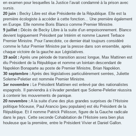
en examen pour lesquelles la Justice l’avait condamné à la prison avec
sursis.
20 juin :
Becky Libre est élue Présidente de la République. Elle est la
première écologiste à accéder à cette fonction… Une première également
en Europe. Elle nomme Boris Blanco comme Premier Ministre.
9 juillet :
Décès de Becky Libre à la suite d’un empoisonnement. Blanco
devient logiquement Président par Intérim et nomme Laurent Terbace
Premier Ministre. Pour l’anecdote, ce dernier était toujours considéré
comme le futur Premier Ministre par la presse dans son ensemble, après
chaque victoire de la gauche aux Législatives.
19 août :
Après une période de transition assez longue, Max Mattinen est
élu Président de la République et nomme un lointain descendant de
Napoléon Bonaparte au poste de Premier Ministre, Brian Napoléon.
30 septembre :
Après des législatives particulièrement serrées, Juliette
Solerne-Peletier est nommée Premier Ministre.
1er novembre :
Le Président Mattinen est enlevé par des nationalistes
espagnols. Il parviendra à s’évader pendant que Solerne-Peletier réussira
à contenir les mouvements de panique.
20 novembre :
A la suite d’une des plus grandes surprises de l’Histoire
politique frôceuse, Paul Arancio (peu populaire) est élu Président de la
République. Et il nomme Patrick Pélisson, figure de la Gauche radicale
dans le pays. Cette seconde Cohabitation de l’Histoire sera bien plus
houleuse que la première, entre le Président Vivier et Daniel Gallon.