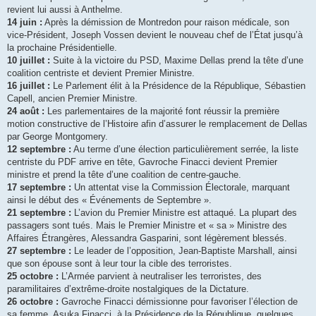
revient lui aussi à Anthelme.
14 juin :
Après la démission de Montredon pour raison médicale, son
vice-Président, Joseph Vossen devient le nouveau chef de l’État jusqu’à
la prochaine Présidentielle.
10 juillet :
Suite à la victoire du PSD, Maxime Dellas prend la tête d’une
coalition centriste et devient Premier Ministre.
16 juillet :
Le Parlement élit à la Présidence de la République, Sébastien
Capell, ancien Premier Ministre.
24 août :
Les parlementaires de la majorité font réussir la première
motion constructive de l’Histoire afin d’assurer le remplacement de Dellas
par George Montgomery.
12 septembre :
Au terme d’une élection particulièrement serrée, la liste
centriste du PDF arrive en tête, Gavroche Finacci devient Premier
ministre et prend la tête d’une coalition de centre-gauche.
17 septembre :
Un attentat vise la Commission Électorale, marquant
ainsi le début des « Événements de Septembre ».
21 septembre :
L’avion du Premier Ministre est attaqué. La plupart des
passagers sont tués. Mais le Premier Ministre et « sa » Ministre des
Affaires Étrangères, Alessandra Gasparini, sont légèrement blessés.
27 septembre :
Le leader de l’opposition, Jean-Baptiste Marshall, ainsi
que son épouse sont à leur tour la cible des terroristes.
25 octobre :
L’Armée parvient à neutraliser les terroristes, des
paramilitaires d’extrême-droite nostalgiques de la Dictature.
26 octobre :
Gavroche Finacci démissionne pour favoriser l’élection de
sa femme, Asuka Finacci, à la Présidence de la République, quelques