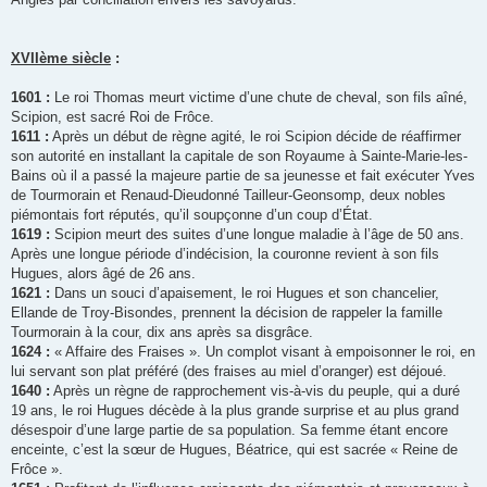
XVIIème siècle
:
1601 :
Le roi Thomas meurt victime d’une chute de cheval, son fils aîné,
Scipion, est sacré Roi de Frôce.
1611 :
Après un début de règne agité, le roi Scipion décide de réaffirmer
son autorité en installant la capitale de son Royaume à Sainte-Marie-les-
Bains où il a passé la majeure partie de sa jeunesse et fait exécuter Yves
de Tourmorain et Renaud-Dieudonné Tailleur-Geonsomp, deux nobles
piémontais fort réputés, qu’il soupçonne d’un coup d’État.
1619 :
Scipion meurt des suites d’une longue maladie à l’âge de 50 ans.
Après une longue période d’indécision, la couronne revient à son fils
Hugues, alors âgé de 26 ans.
1621 :
Dans un souci d’apaisement, le roi Hugues et son chancelier,
Ellande de Troy-Bisondes, prennent la décision de rappeler la famille
Tourmorain à la cour, dix ans après sa disgrâce.
1624 :
« Affaire des Fraises ». Un complot visant à empoisonner le roi, en
lui servant son plat préféré (des fraises au miel d’oranger) est déjoué.
1640 :
Après un règne de rapprochement vis-à-vis du peuple, qui a duré
19 ans, le roi Hugues décède à la plus grande surprise et au plus grand
désespoir d’une large partie de sa population. Sa femme étant encore
enceinte, c’est la sœur de Hugues, Béatrice, qui est sacrée « Reine de
Frôce ».