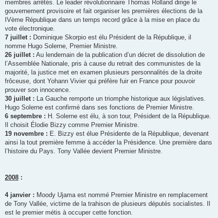
membres arrêtés. Le leader révolutionnaire Thomas Rolland dirige le
gouvernement provisoire et fait organiser les premières élections de la
IVème République dans un temps record grâce à la mise en place du
vote électronique.
7 juillet :
Dominique Skorpio est élu Président de la République, il
nomme Hugo Solerne, Premier Ministre.
26 juillet :
Au lendemain de la publication d’un décret de dissolution de
l’Assemblée Nationale, pris à cause du retrait des communistes de la
majorité, la justice met en examen plusieurs personnalités de la droite
frôceuse, dont Yohann Vivier qui préfère fuir en France pour pouvoir
prouver son innocence.
30 juillet :
La Gauche remporte un triomphe historique aux législatives.
Hugo Solerne est confirmé dans ses fonctions de Premier Ministre.
6 septembre :
H. Solerne est élu, à son tour, Président de la République.
Il choisit Élodie Bizzy comme Premier Ministre.
19 novembre :
E. Bizzy est élue Présidente de la République, devenant
ainsi la tout première femme à accéder la Présidence. Une première dans
l’histoire du Pays. Tony Vallée devient Premier Ministre.
2008
:
4 janvier :
Moody Ujama est nommé Premier Ministre en remplacement
de Tony Vallée, victime de la trahison de plusieurs députés socialistes. Il
est le premier métis à occuper cette fonction.