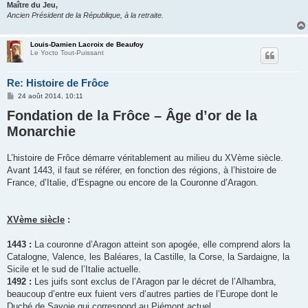
Maître du Jeu,
Ancien Président de la République, à la retraite.
Louis-Damien Lacroix de Beaufoy
Le Yocto Tout-Puissant
Re: Histoire de Frôce
M
24 août 2014, 10:11
e
Fondation de la Frôce – Âge d’or de la
s
s
Monarchie
a
g
e
L’histoire de Frôce démarre véritablement au milieu du XVème siècle.
Avant 1443, il faut se référer, en fonction des régions, à l’histoire de
France, d’Italie, d’Espagne ou encore de la Couronne d’Aragon.
XVème siècle
:
1443 :
La couronne d’Aragon atteint son apogée, elle comprend alors la
Catalogne, Valence, les Baléares, la Castille, la Corse, la Sardaigne, la
Sicile et le sud de l’Italie actuelle.
1492 :
Les juifs sont exclus de l’Aragon par le décret de l’Alhambra,
beaucoup d’entre eux fuient vers d’autres parties de l’Europe dont le
Duché de Savoie qui correspond au Piémont actuel.