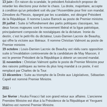
13 juin :
En raison du scandale, le président Askalovitch propose de
retarder les élections pour éviter le chaos. La droite, majoritaire, accepte
à condition qu’un président soit élu par l’Assemblée pour finir son mandat.
Zénodore du Plessis, épargné par les scandales, est désigné Président
de la République. Il nomme Louise Barrock au poste de Premier ministre.
20 juillet :
Suite à l’effondrement des partis politiques classiques, les
deux forces majeures sont le mouvement libéral et la ligue patriotique,
principalement composée de nostalgiques de la dictature. Ironie du
destin, c’est le petit-fils du dictateur, Louis-Damien Lacroix de Beaufoy,
qui offre la victoire aux libéraux. Il nomme Christian Valmont au poste de
Premier ministre.
19 octobre :
Louis-Damien Lacroix de Beaufoy est réélu sans opposition
suite à l’invalidation controversée de la candidature de May Maxson, il
est le premier Président de la République à obtenir un second mandat.
11 novembre :
Christian Valmont quitte le poste de Premier Ministre pour
des raisons politiques au terme du plus long mandat à ce poste, il est
remplacé par Charles de la Tour.
13 décembre :
Suite au triomphe de la Droite aux Législatives, Sébastien
Capell est nommé Premier Ministre.
2011
:
1er février :
Asuka Finacci fait son grand retour aux affaires. L’ancienne
Première Ministre est élue à la Présidence de la République et Yevgueni
Makhno est nommé Premier Ministre.