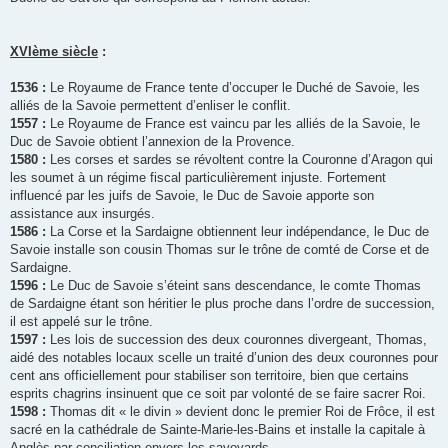
XVIème siècle
:
1536 :
Le Royaume de France tente d’occuper le Duché de Savoie, les
alliés de la Savoie permettent d’enliser le conflit.
1557 :
Le Royaume de France est vaincu par les alliés de la Savoie, le
Duc de Savoie obtient l’annexion de la Provence.
1580 :
Les corses et sardes se révoltent contre la Couronne d’Aragon qui
les soumet à un régime fiscal particulièrement injuste. Fortement
influencé par les juifs de Savoie, le Duc de Savoie apporte son
assistance aux insurgés.
1586 :
La Corse et la Sardaigne obtiennent leur indépendance, le Duc de
Savoie installe son cousin Thomas sur le trône de comté de Corse et de
Sardaigne.
1596 :
Le Duc de Savoie s’éteint sans descendance, le comte Thomas
de Sardaigne étant son héritier le plus proche dans l’ordre de succession,
il est appelé sur le trône.
1597 :
Les lois de succession des deux couronnes divergeant, Thomas,
aidé des notables locaux scelle un traité d’union des deux couronnes pour
cent ans officiellement pour stabiliser son territoire, bien que certains
esprits chagrins insinuent que ce soit par volonté de se faire sacrer Roi.
1598 :
Thomas dit « le divin » devient donc le premier Roi de Frôce, il est
sacré en la cathédrale de Sainte-Marie-les-Bains et installe la capitale à
Anglès par conciliation envers les savoyards.