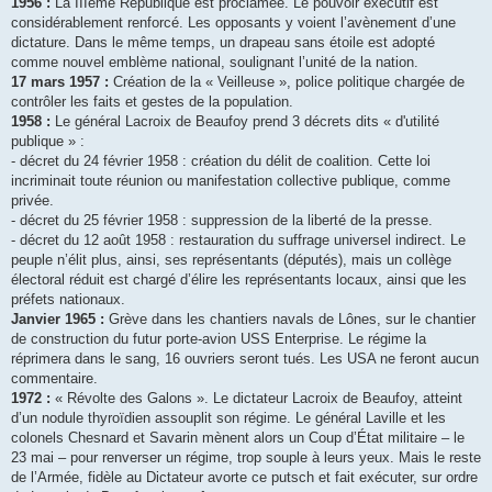
1956 :
La IIIème République est proclamée. Le pouvoir exécutif est
considérablement renforcé. Les opposants y voient l’avènement d’une
dictature. Dans le même temps, un drapeau sans étoile est adopté
comme nouvel emblème national, soulignant l’unité de la nation.
17 mars 1957 :
Création de la « Veilleuse », police politique chargée de
contrôler les faits et gestes de la population.
1958 :
Le général Lacroix de Beaufoy prend 3 décrets dits « d'utilité
publique » :
- décret du 24 février 1958 : création du délit de coalition. Cette loi
incriminait toute réunion ou manifestation collective publique, comme
privée.
- décret du 25 février 1958 : suppression de la liberté de la presse.
- décret du 12 août 1958 : restauration du suffrage universel indirect. Le
peuple n’élit plus, ainsi, ses représentants (députés), mais un collège
électoral réduit est chargé d’élire les représentants locaux, ainsi que les
préfets nationaux.
Janvier 1965 :
Grève dans les chantiers navals de Lônes, sur le chantier
de construction du futur porte-avion USS Enterprise. Le régime la
réprimera dans le sang, 16 ouvriers seront tués. Les USA ne feront aucun
commentaire.
1972 :
« Révolte des Galons ». Le dictateur Lacroix de Beaufoy, atteint
d’un nodule thyroïdien assouplit son régime. Le général Laville et les
colonels Chesnard et Savarin mènent alors un Coup d’État militaire – le
23 mai – pour renverser un régime, trop souple à leurs yeux. Mais le reste
de l’Armée, fidèle au Dictateur avorte ce putsch et fait exécuter, sur ordre