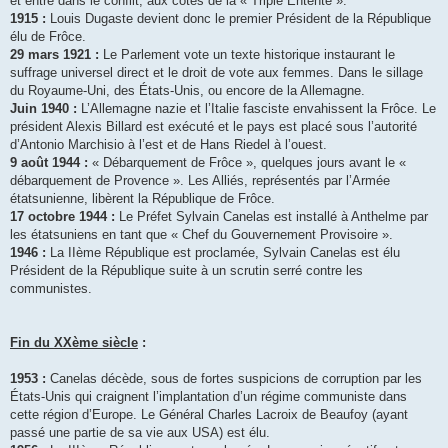
et entre dans le conflit, aux côtés de la « Triple Entente ».
1915 :
Louis Dugaste devient donc le premier Président de la République
élu de Frôce.
29 mars 1921 :
Le Parlement vote un texte historique instaurant le
suffrage universel direct et le droit de vote aux femmes. Dans le sillage
du Royaume-Uni, des États-Unis, ou encore de la Allemagne.
Juin 1940 :
L’Allemagne nazie et l’Italie fasciste envahissent la Frôce. Le
président Alexis Billard est exécuté et le pays est placé sous l’autorité
d’Antonio Marchisio à l’est et de Hans Riedel à l’ouest.
9 août 1944 :
« Débarquement de Frôce », quelques jours avant le «
débarquement de Provence ». Les Alliés, représentés par l’Armée
étatsunienne, libèrent la République de Frôce.
17 octobre 1944 :
Le Préfet Sylvain Canelas est installé à Anthelme par
les étatsuniens en tant que « Chef du Gouvernement Provisoire ».
1946 :
La IIème République est proclamée, Sylvain Canelas est élu
Président de la République suite à un scrutin serré contre les
communistes.
Fin du XXème siècle
:
1953 :
Canelas décède, sous de fortes suspicions de corruption par les
États-Unis qui craignent l’implantation d’un régime communiste dans
cette région d’Europe. Le Général Charles Lacroix de Beaufoy (ayant
passé une partie de sa vie aux USA) est élu.