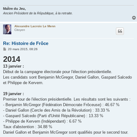
Maître du Jeu,
Ancien Président de la République, à la retraite.
Alexandre Lacroix Le Menn
Citoyen
Re: Histoire de Frôce
M
20 mars 2015, 08:26
e
2014
s
s
a
13 janvier :
g
e
Début de la campagne électorale pour l'élection présidentielle.
Les candidats sont Benjamin McGregor, Daniel Gallon, Gaspard Salcedo
et Philippe de Kervern.
19 janvier :
Premier tour de l'élection présidentielle. Les résultats sont les suivants :
- Benjamin McGregor (Fédération Démocrate Frôceuse) : 46.67 %
- Daniel Gallon (Cercle des Amis de la Révolution) : 33.33 %
- Gaspard Salcedo (Parti d'Unité Républicaine) : 13.33 %
- Philippe de Kervern (Indépendant) : 6.67 %
Taux d'abstention : 34.88 %
Daniel Gallon et Benjamin McGregor sont qualifiés pour le second tour.