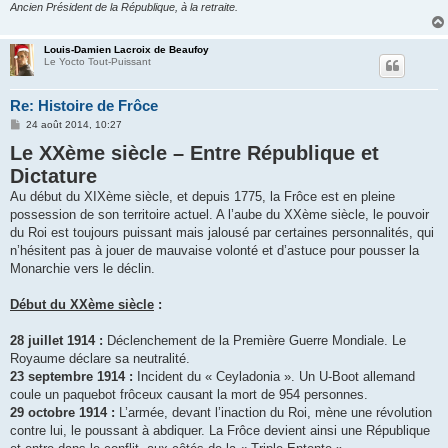
Ancien Président de la République, à la retraite.
Louis-Damien Lacroix de Beaufoy
Le Yocto Tout-Puissant
Re: Histoire de Frôce
M
24 août 2014, 10:27
e
Le XXème siècle – Entre République et
s
s
Dictature
a
g
Au début du XIXème siècle, et depuis 1775, la Frôce est en pleine
e
possession de son territoire actuel. A l’aube du XXème siècle, le pouvoir
du Roi est toujours puissant mais jalousé par certaines personnalités, qui
n’hésitent pas à jouer de mauvaise volonté et d’astuce pour pousser la
Monarchie vers le déclin.
Début du XXème siècle
:
28 juillet 1914 :
Déclenchement de la Première Guerre Mondiale. Le
Royaume déclare sa neutralité.
23 septembre 1914 :
Incident du « Ceyladonia ». Un U-Boot allemand
coule un paquebot frôceux causant la mort de 954 personnes.
29 octobre 1914 :
L’armée, devant l’inaction du Roi, mène une révolution
contre lui, le poussant à abdiquer. La Frôce devient ainsi une République