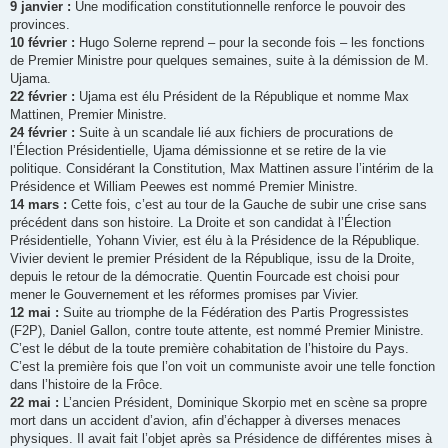
9 janvier :
Une modification constitutionnelle renforce le pouvoir des
provinces.
10 février :
Hugo Solerne reprend – pour la seconde fois – les fonctions
de Premier Ministre pour quelques semaines, suite à la démission de M.
Ujama.
22 février :
Ujama est élu Président de la République et nomme Max
Mattinen, Premier Ministre.
24 février :
Suite à un scandale lié aux fichiers de procurations de
l’Élection Présidentielle, Ujama démissionne et se retire de la vie
politique. Considérant la Constitution, Max Mattinen assure l’intérim de la
Présidence et William Peewes est nommé Premier Ministre.
14 mars :
Cette fois, c’est au tour de la Gauche de subir une crise sans
précédent dans son histoire. La Droite et son candidat à l’Élection
Présidentielle, Yohann Vivier, est élu à la Présidence de la République.
Vivier devient le premier Président de la République, issu de la Droite,
depuis le retour de la démocratie. Quentin Fourcade est choisi pour
mener le Gouvernement et les réformes promises par Vivier.
12 mai :
Suite au triomphe de la Fédération des Partis Progressistes
(F2P), Daniel Gallon, contre toute attente, est nommé Premier Ministre.
C’est le début de la toute première cohabitation de l’histoire du Pays.
C’est la première fois que l’on voit un communiste avoir une telle fonction
dans l’histoire de la Frôce.
22 mai :
L’ancien Président, Dominique Skorpio met en scène sa propre
mort dans un accident d’avion, afin d’échapper à diverses menaces
physiques. Il avait fait l’objet après sa Présidence de différentes mises à