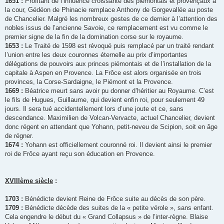
1651 :
Profitant de l’influence croissante des piémontais et provençaux à
la cour, Gédéon de Phinacie remplace Anthony de Gorgevallée au poste
de Chancelier. Malgré les nombreux gestes de ce dernier à l’attention des
nobles issus de l’ancienne Savoie, ce remplacement est vu comme le
premier signe de la fin de la domination corse sur le royaume.
1653 :
Le Traité de 1598 est révoqué puis remplacé par un traité rendant
l’union entre les deux couronnes éternelle au prix d’importantes
délégations de pouvoirs aux princes piémontais et de l’installation de la
capitale à Aspen en Provence. La Frôce est alors organisée en trois
provinces, la Corse-Sardaigne, le Piémont et la Provence.
1669 :
Béatrice meurt sans avoir pu donner d’héritier au Royaume. C’est
le fils de Hugues, Guillaume, qui devient enfin roi, pour seulement 49
jours. Il sera tué accidentellement lors d’une joute et ce, sans
descendance. Maximilien de Volcan-Vervacte, actuel Chancelier, devient
donc régent en attendant que Yohann, petit-neveu de Scipion, soit en âge
de régner.
1674 :
Yohann est officiellement couronné roi. Il devient ainsi le premier
roi de Frôce ayant reçu son éducation en Provence.
XVIIIème siècle
:
1703 :
Bénédicte devient Reine de Frôce suite au décès de son père.
1709 :
Bénédicte décède des suites de la « petite vérole », sans enfant.
Cela engendre le début du « Grand Collapsus » de l’inter-règne. Blaise