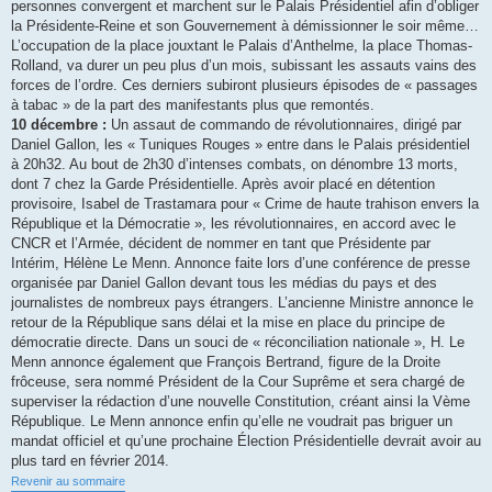
personnes convergent et marchent sur le Palais Présidentiel afin d’obliger
la Présidente-Reine et son Gouvernement à démissionner le soir même…
L’occupation de la place jouxtant le Palais d’Anthelme, la place Thomas-
Rolland, va durer un peu plus d’un mois, subissant les assauts vains des
forces de l’ordre. Ces derniers subiront plusieurs épisodes de « passages
à tabac » de la part des manifestants plus que remontés.
10 décembre :
Un assaut de commando de révolutionnaires, dirigé par
Daniel Gallon, les « Tuniques Rouges » entre dans le Palais présidentiel
à 20h32. Au bout de 2h30 d’intenses combats, on dénombre 13 morts,
dont 7 chez la Garde Présidentielle. Après avoir placé en détention
provisoire, Isabel de Trastamara pour « Crime de haute trahison envers la
République et la Démocratie », les révolutionnaires, en accord avec le
CNCR et l’Armée, décident de nommer en tant que Présidente par
Intérim, Hélène Le Menn. Annonce faite lors d’une conférence de presse
organisée par Daniel Gallon devant tous les médias du pays et des
journalistes de nombreux pays étrangers. L’ancienne Ministre annonce le
retour de la République sans délai et la mise en place du principe de
démocratie directe. Dans un souci de « réconciliation nationale », H. Le
Menn annonce également que François Bertrand, figure de la Droite
frôceuse, sera nommé Président de la Cour Suprême et sera chargé de
superviser la rédaction d’une nouvelle Constitution, créant ainsi la Vème
République. Le Menn annonce enfin qu’elle ne voudrait pas briguer un
mandat officiel et qu’une prochaine Élection Présidentielle devrait avoir au
plus tard en février 2014.
Revenir au sommaire