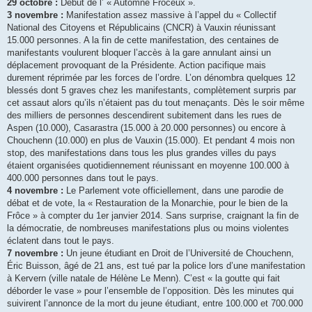
29 octobre :
Début de l’ « Automne Frôceux ».
3 novembre :
Manifestation assez massive à l’appel du « Collectif
National des Citoyens et Républicains (CNCR) à Vauxin réunissant
15.000 personnes. A la fin de cette manifestation, des centaines de
manifestants voulurent bloquer l’accès à la gare annulant ainsi un
déplacement provoquant de la Présidente. Action pacifique mais
durement réprimée par les forces de l’ordre. L’on dénombra quelques 12
blessés dont 5 graves chez les manifestants, complètement surpris par
cet assaut alors qu’ils n’étaient pas du tout menaçants. Dès le soir même
des milliers de personnes descendirent subitement dans les rues de
Aspen (10.000), Casarastra (15.000 à 20.000 personnes) ou encore à
Chouchenn (10.000) en plus de Vauxin (15.000). Et pendant 4 mois non
stop, des manifestations dans tous les plus grandes villes du pays
étaient organisées quotidiennement réunissant en moyenne 100.000 à
400.000 personnes dans tout le pays.
4 novembre :
Le Parlement vote officiellement, dans une parodie de
débat et de vote, la « Restauration de la Monarchie, pour le bien de la
Frôce » à compter du 1er janvier 2014. Sans surprise, craignant la fin de
la démocratie, de nombreuses manifestations plus ou moins violentes
éclatent dans tout le pays.
7 novembre :
Un jeune étudiant en Droit de l’Université de Chouchenn,
Éric Buisson, âgé de 21 ans, est tué par la police lors d’une manifestation
à Kervern (ville natale de Hélène Le Menn). C’est « la goutte qui fait
déborder le vase » pour l’ensemble de l’opposition. Dès les minutes qui
suivirent l’annonce de la mort du jeune étudiant, entre 100.000 et 700.000