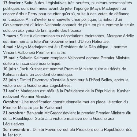
17 février :
Suite à des Législatives très serrées, plusieurs personnalités
politiques sont nommées avant de jeter l’éponge (Mays Madarjeen ou
encore Arthur Perry pour ne citer qu’eux), suite à des votes de défiance
en cascade. Afin d’éviter une nouvelle crise politique, la notion d’un
Gouvernement d’Union Nationale apparait de plus en plus comme la seule
solution aux yeux de la majorité des frôceux.
7 mars :
Suite à d’interminables négociations éreintantes, Morgane Adélie
est nommée à la tête d’un Gouvernement d’Union Nationale.
4 mai :
Mays Madarjeen est élu Président de la République, il nomme
Vincent Valbonesi Premier ministre.
15 mai :
Sylvain Kelmann remplace Valbonesi comme Premier Ministre
suite à un scandale économique.
10 juin :
Jack Kusher est nommé Premier Ministre suite au décès de
Kelmann dans un accident domestique.
22 juin :
Dimitri Fevernov s’installe à son tour à l’Hôtel Belley, après la
victoire de la Gauche aux Législatives.
31 août :
Madarjeen est réélu à la Présidence de la République. Kusher
redevient Premier Ministre.
Octobre :
Une modification constitutionnelle met en place l’élection du
Premier Ministre par le Parlement.
21 octobre :
Benjamin McGregor devient le premier Premier Ministre élu
de la République. Suite à la victoire massive de la Gauche aux
Législatives.
1er novembre :
Dimitri Fevernov est élu Président de la République, dès
le 1er tour.