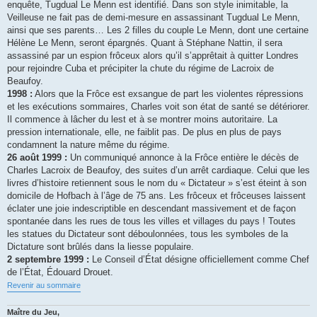
enquête, Tugdual Le Menn est identifié. Dans son style inimitable, la
Veilleuse ne fait pas de demi-mesure en assassinant Tugdual Le Menn,
ainsi que ses parents… Les 2 filles du couple Le Menn, dont une certaine
Hélène Le Menn, seront épargnés. Quant à Stéphane Nattin, il sera
assassiné par un espion frôceux alors qu’il s’apprêtait à quitter Londres
pour rejoindre Cuba et précipiter la chute du régime de Lacroix de
Beaufoy.
1998 :
Alors que la Frôce est exsangue de part les violentes répressions
et les exécutions sommaires, Charles voit son état de santé se détériorer.
Il commence à lâcher du lest et à se montrer moins autoritaire. La
pression internationale, elle, ne faiblit pas. De plus en plus de pays
condamnent la nature même du régime.
26 août 1999 :
Un communiqué annonce à la Frôce entière le décès de
Charles Lacroix de Beaufoy, des suites d’un arrêt cardiaque. Celui que les
livres d’histoire retiennent sous le nom du « Dictateur » s’est éteint à son
domicile de Hofbach à l’âge de 75 ans. Les frôceux et frôceuses laissent
éclater une joie indescriptible en descendant massivement et de façon
spontanée dans les rues de tous les villes et villages du pays ! Toutes
les statues du Dictateur sont déboulonnées, tous les symboles de la
Dictature sont brûlés dans la liesse populaire.
2 septembre 1999 :
Le Conseil d’État désigne officiellement comme Chef
de l’État, Édouard Drouet.
Revenir au sommaire
Maître du Jeu,