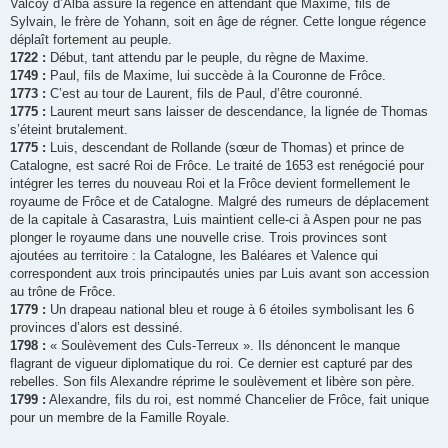
Valcoy d’Alba assure la régence en attendant que Maxime, fils de
Sylvain, le frère de Yohann, soit en âge de régner. Cette longue régence
déplaît fortement au peuple.
1722 :
Début, tant attendu par le peuple, du règne de Maxime.
1749 :
Paul, fils de Maxime, lui succède à la Couronne de Frôce.
1773 :
C’est au tour de Laurent, fils de Paul, d’être couronné.
1775 :
Laurent meurt sans laisser de descendance, la lignée de Thomas
s’éteint brutalement.
1775 :
Luis, descendant de Rollande (sœur de Thomas) et prince de
Catalogne, est sacré Roi de Frôce. Le traité de 1653 est renégocié pour
intégrer les terres du nouveau Roi et la Frôce devient formellement le
royaume de Frôce et de Catalogne. Malgré des rumeurs de déplacement
de la capitale à Casarastra, Luis maintient celle-ci à Aspen pour ne pas
plonger le royaume dans une nouvelle crise. Trois provinces sont
ajoutées au territoire : la Catalogne, les Baléares et Valence qui
correspondent aux trois principautés unies par Luis avant son accession
au trône de Frôce.
1779 :
Un drapeau national bleu et rouge à 6 étoiles symbolisant les 6
provinces d’alors est dessiné.
1798 :
« Soulèvement des Culs-Terreux ». Ils dénoncent le manque
flagrant de vigueur diplomatique du roi. Ce dernier est capturé par des
rebelles. Son fils Alexandre réprime le soulèvement et libère son père.
1799 :
Alexandre, fils du roi, est nommé Chancelier de Frôce, fait unique
pour un membre de la Famille Royale.