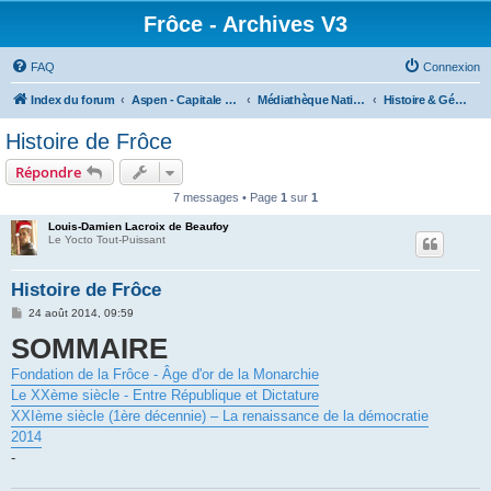
Frôce - Archives V3
FAQ
Connexion
Index du forum
Aspen - Capitale de la Frôce
Médiathèque Nationale Lucas Lhardi
Histoire & Géographie
Histoire de Frôce
Répondre
7 messages • Page
1
sur
1
Louis-Damien Lacroix de Beaufoy
Le Yocto Tout-Puissant
Histoire de Frôce
M
24 août 2014, 09:59
e
SOMMAIRE
s
s
a
Fondation de la Frôce - Âge d'or de la Monarchie
g
e
Le XXème siècle - Entre République et Dictature
XXIème siècle (1ère décennie) – La renaissance de la démocratie
2014
-