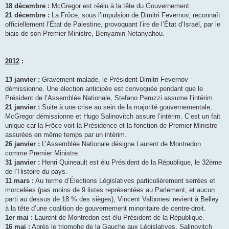
18 décembre :
McGregor est réélu à la tête du Gouvernement.
21 décembre :
La Frôce, sous l’impulsion de Dimitri Fevernov, reconnaît
officiellement l’État de Palestine, provoquant l’ire de l’État d’Israël, par le
biais de son Premier Ministre, Benyamin Netanyahou.
2012
:
13 janvier :
Gravement malade, le Président Dimitri Fevernov
démissionne. Une élection anticipée est convoquée pendant que le
Président de l’Assemblée Nationale, Stefano Peruzzi assume l’intérim.
21 janvier :
Suite à une crise au sein de la majorité gouvernementale,
McGregor démissionne et Hugo Salinovitch assure l’intérim. C’est un fait
unique car la Frôce voit la Présidence et la fonction de Premier Ministre
assurées en même temps par un intérim.
26 janvier :
L’Assemblée Nationale désigne Laurent de Montredon
comme Premier Ministre.
31 janvier :
Henri Quineault est élu Président de la République, le 32ème
de l’Histoire du pays.
11 mars :
Au terme d’Élections Législatives particulièrement serrées et
morcelées (pas moins de 9 listes représentées au Parlement, et aucun
parti au dessus de 18 % des sièges), Vincent Valbonesi revient à Belley
à la tête d’une coalition de gouvernement minoritaire de centre-droit.
1er mai :
Laurent de Montredon est élu Président de la République.
16 mai :
Après le triomphe de la Gauche aux Législatives, Salinovitch