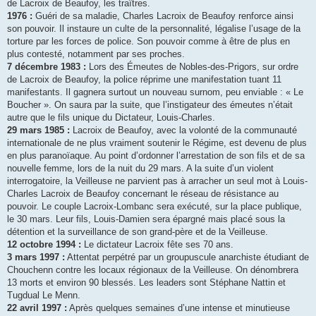
de Lacroix de Beaufoy, les traîtres.
1976 :
Guéri de sa maladie, Charles Lacroix de Beaufoy renforce ainsi
son pouvoir. Il instaure un culte de la personnalité, légalise l’usage de la
torture par les forces de police. Son pouvoir comme à être de plus en
plus contesté, notamment par ses proches.
7 décembre 1983 :
Lors des Émeutes de Nobles-des-Prigors, sur ordre
de Lacroix de Beaufoy, la police réprime une manifestation tuant 11
manifestants. Il gagnera surtout un nouveau surnom, peu enviable : « Le
Boucher ». On saura par la suite, que l’instigateur des émeutes n’était
autre que le fils unique du Dictateur, Louis-Charles.
29 mars 1985 :
Lacroix de Beaufoy, avec la volonté de la communauté
internationale de ne plus vraiment soutenir le Régime, est devenu de plus
en plus paranoïaque. Au point d’ordonner l’arrestation de son fils et de sa
nouvelle femme, lors de la nuit du 29 mars. A la suite d’un violent
interrogatoire, la Veilleuse ne parvient pas à arracher un seul mot à Louis-
Charles Lacroix de Beaufoy concernant le réseau de résistance au
pouvoir. Le couple Lacroix-Lombanc sera exécuté, sur la place publique,
le 30 mars. Leur fils, Louis-Damien sera épargné mais placé sous la
détention et la surveillance de son grand-père et de la Veilleuse.
12 octobre 1994 :
Le dictateur Lacroix fête ses 70 ans.
3 mars 1997 :
Attentat perpétré par un groupuscule anarchiste étudiant de
Chouchenn contre les locaux régionaux de la Veilleuse. On dénombrera
13 morts et environ 90 blessés. Les leaders sont Stéphane Nattin et
Tugdual Le Menn.
22 avril 1997 :
Après quelques semaines d’une intense et minutieuse