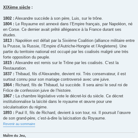
XIXème siècle
:
1802 :
Alexandre succède à son père, Luis, sur le trône.
1804 :
Le Royaume est annexé dans l’Empire français, par Napoléon, né
en Corse. Ce dernier avait prêté allégeance à la France durant ses
études.
1813 :
Napoléon est défait par la Sixième Coalition (alliance militaire entre
la Prusse, la Russie, l’Empire d’Autriche-Hongrie et l’Angleterre). Une
partie du territoire national est occupé par les coalisés malgré une très
forte opposition du peuple.
1815 :
Alexandre est remis sur le Trône par les coalisés. C’est la
Restauration.
1837 :
Thibaud, fils d’Alexandre, devient roi. Très conservateur, il est
surtout connu pour son mariage controversé avec une juive.
1864 :
Richard, fils de Thibaud, lui succède. Il sera ainsi le seul roi de
Frôce de confession juive de l’histoire.
1867 :
La chambre législative vote le décret-loi du siècle. Ce décret
institutionnalise la laïcité dans le royaume et œuvre pour une
sécularisation du régime.
1893 :
Paul II, fils de Richard, devient à son tour, roi. Il poursuit l’œuvre
de son grand-père, c’est-à-dire la laïcisation du Royaume.
Revenir au sommaire
Maître du Jeu,