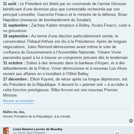
11 août :
Le Président est libéré par un commando de l’armée frôceuse
bénéficiant d’une diversion plus que contestable orchestrée par son
principal conseiller, Gavroche Finacci et le ministre de la défense, Brian
Napoléon (menaces de bombardement du Soudan).
11 septembre :
Zachary Kaldor remplace à Belley, Asuka Finacci, suite à
sa grossesse.
18 septembre :
Au terme d’une élection particulièrement serrée, le
conservateur Thibaud Arthuis est élu à la Présidence. Après de longues
négociations, Jules Rémond démissionne avant même le vote de
confiance du Gouvernement à l’Assemblée Nationale. Yohann Vivier
parviendra quant à lui à trouver un compromis précaire dès le lendemain.
31 octobre :
Suites à des émeutes dans la banlieue d’Aspen, et à des
débordements de la Police, Vivier démissionne et à nouveau Luis Alves
revient aux affaires en s’installant à l’Hôtel Belley.
17 décembre :
Ellion Kayerd, de retour après sa longue dépression, est
élu Président de la République. Il devient le « premier noir » à accéder à
cette fonction prestigieuse. Bilbo Arcson est son nouveau Premier
Ministre.
Revenir au sommaire
Maître du Jeu,
Ancien Président de la République, à la retraite.
Louis-Damien Lacroix de Beaufoy
Le Yocto Tout-Puissant