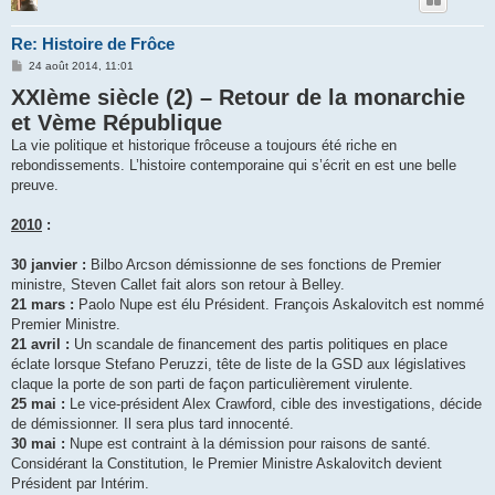
Re: Histoire de Frôce
M
24 août 2014, 11:01
e
XXIème siècle (2) – Retour de la monarchie
s
s
et Vème République
a
g
La vie politique et historique frôceuse a toujours été riche en
e
rebondissements. L’histoire contemporaine qui s’écrit en est une belle
preuve.
2010
:
30 janvier :
Bilbo Arcson démissionne de ses fonctions de Premier
ministre, Steven Callet fait alors son retour à Belley.
21 mars :
Paolo Nupe est élu Président. François Askalovitch est nommé
Premier Ministre.
21 avril :
Un scandale de financement des partis politiques en place
éclate lorsque Stefano Peruzzi, tête de liste de la GSD aux législatives
claque la porte de son parti de façon particulièrement virulente.
25 mai :
Le vice-président Alex Crawford, cible des investigations, décide
de démissionner. Il sera plus tard innocenté.
30 mai :
Nupe est contraint à la démission pour raisons de santé.
Considérant la Constitution, le Premier Ministre Askalovitch devient
Président par Intérim.