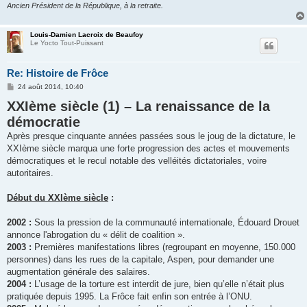
Ancien Président de la République, à la retraite.
Louis-Damien Lacroix de Beaufoy
Le Yocto Tout-Puissant
Re: Histoire de Frôce
M
24 août 2014, 10:40
e
XXIème siècle (1) – La renaissance de la
s
s
démocratie
a
g
Après presque cinquante années passées sous le joug de la dictature, le
e
XXIème siècle marqua une forte progression des actes et mouvements
démocratiques et le recul notable des velléités dictatoriales, voire
autoritaires.
Début du XXIème siècle
:
2002 :
Sous la pression de la communauté internationale, Édouard Drouet
annonce l'abrogation du « délit de coalition ».
2003 :
Premières manifestations libres (regroupant en moyenne, 150.000
personnes) dans les rues de la capitale, Aspen, pour demander une
augmentation générale des salaires.
2004 :
L’usage de la torture est interdit de jure, bien qu’elle n’était plus
pratiquée depuis 1995. La Frôce fait enfin son entrée à l’ONU.