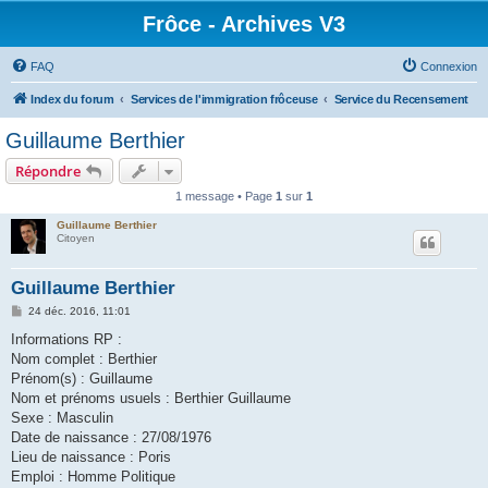
Frôce - Archives V3
FAQ
Connexion
Index du forum
Services de l'immigration frôceuse
Service du Recensement
Guillaume Berthier
Répondre
1 message • Page
1
sur
1
Guillaume Berthier
Citoyen
Guillaume Berthier
M
24 déc. 2016, 11:01
e
s
Informations RP :
s
Nom complet : Berthier
a
g
Prénom(s) : Guillaume
e
Nom et prénoms usuels : Berthier Guillaume
Sexe : Masculin
Date de naissance : 27/08/1976
Lieu de naissance : Poris
Emploi : Homme Politique