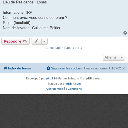
Lieu de Résidence : Lones
Informations HRP :
Comment avez-vous connu ce forum ? :
Projet (facultatif) :
Nom de l'avatar : Guillaume Peltier
Répondre
1 message • Page
1
sur
1
Aller à
Index du forum
Supprimer les cookies
Heures au format
UTC+02:00
Développé par
phpBB
® Forum Software © phpBB Limited
Traduit par
phpBB-fr.com
Confidentialité
|
Conditions