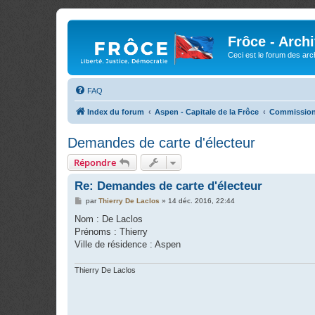
Frôce - Arch
Ceci est le forum des arch
FAQ
Index du forum
Aspen - Capitale de la Frôce
Commission 
Demandes de carte d'électeur
Répondre
Re: Demandes de carte d'électeur
M
par
Thierry De Laclos
»
14 déc. 2016, 22:44
e
s
Nom : De Laclos
s
Prénoms : Thierry
a
g
Ville de résidence : Aspen
e
Thierry De Laclos