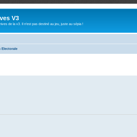
ives V3
ives de la v3. Il n'est pas destiné au jeu, juste au sépia !
Electorale