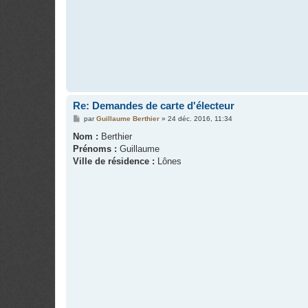
Re: Demandes de carte d'électeur
M
par
Guillaume Berthier
»
24 déc. 2016, 11:34
e
s
Nom :
Berthier
s
Prénoms :
Guillaume
a
g
Ville de résidence :
Lônes
e