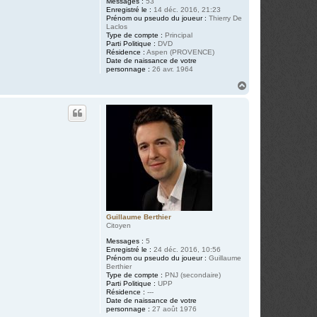
Messages :
53
Enregistré le :
14 déc. 2016, 21:23
Prénom ou pseudo du joueur :
Thierry De
Laclos
Type de compte :
Principal
Parti Politique :
DVD
Résidence :
Aspen (PROVENCE)
Date de naissance de votre
personnage :
26 avr. 1964
H
a
u
t
Guillaume Berthier
Citoyen
Messages :
5
Enregistré le :
24 déc. 2016, 10:56
Prénom ou pseudo du joueur :
Guillaume
Berthier
Type de compte :
PNJ (secondaire)
Parti Politique :
UPP
Résidence :
---
Date de naissance de votre
personnage :
27 août 1976