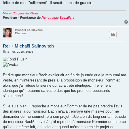
félicite de mon "ralliement". Il serait temps de grandir......
Maire d'Orgues-les-Bains
Président - Fondateur de
Renouveau Socialiste
Michaël Salinovitch
Electeur
Re: + Michaël Salinovitch
M
27 juil. 2015, 19:06
e
s
s
a
g
+
e
Et dire que monsieur Bach expliquait en fin de journée que je retournai ma
veste, en m'intéressant de près à la proposition de monsieur Pommier,
alors que j'ai refusé la sienne qui aurait été identique....Tellement
identique qu'il retourne sa veste dès que les premiers opposants
s'expriment!
Si je suis bien, il reproche à monsieur Pommier de ne pas prendre l'avis
des maires là ou monsieur Bach m'avait envoyé une missive pour me
demander de me soumettre à son projet....Cela en dit long sur la méthode
de monsieur Bach! Le voilà qu'il reproche à monsieur Pommier de faire ce
qu'il a lui-même fait, en indiquant quand même soutenir le projet de