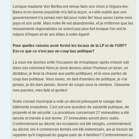
Lorsque madame Von Bertha est venue faire son choix à Orgues-les-
Bains et en bonne populiste m'a fait la leçon, a-t-elle oublié que son
gouvernement n'a jamais rien fait pour notre île! Vous savez j'aime mon
pays et son unité. Mais notre île est abandonnée, et je m'étonne que les
mouvements régionalistes ne soient pas plus fort lorsque l'on voit le
mépris d'Aspen et de ses élites à notre égard!
Pour quelles raisons avoir fermé les locaux de la LP et de l'URF?
Est-ce que ce n'est pas un coup bas politique?
Là vous me donnez enfin l'occasion de m'expliquer après m'avoir sali
dans vos colonnes! Alors je serai devenu selon l'humeur un tyran, un
dictateur, je ferai la chasse aux partis politiques, et là vous parlez de
coup bas politique. Vous savez, en tant d'années de politique, je n'ai
jamais, je dis bien jamais, donné de coups sous la ceinture. J'assume
mes paroles, mes faits et gestes!
Notre conseil municipal a voté un décret prévoyant le rasage des
bâtiments insalubres. Ceci est une question de salubrité publique, de
propreté et de sécurité. La procédure concernant 27 immeubles a été
lancée et menée à son terme. 27 immeubles seront donc rasés.
Conformément au décret, les locataires ont été relogés, conformément
au décret, les 4 commerces fermés ont été indemnisés, ais-je besoin de
rappeler qu'il s'agissait du gagne-pain de 4 familles? Conformément au