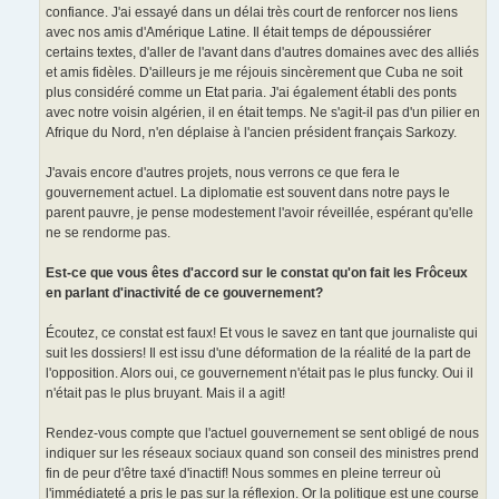
confiance. J'ai essayé dans un délai très court de renforcer nos liens
avec nos amis d'Amérique Latine. Il était temps de dépoussiérer
certains textes, d'aller de l'avant dans d'autres domaines avec des alliés
et amis fidèles. D'ailleurs je me réjouis sincèrement que Cuba ne soit
plus considéré comme un Etat paria. J'ai également établi des ponts
avec notre voisin algérien, il en était temps. Ne s'agit-il pas d'un pilier en
Afrique du Nord, n'en déplaise à l'ancien président français Sarkozy.
J'avais encore d'autres projets, nous verrons ce que fera le
gouvernement actuel. La diplomatie est souvent dans notre pays le
parent pauvre, je pense modestement l'avoir réveillée, espérant qu'elle
ne se rendorme pas.
Est-ce que vous êtes d'accord sur le constat qu'on fait les Frôceux
en parlant d'inactivité de ce gouvernement?
Écoutez, ce constat est faux! Et vous le savez en tant que journaliste qui
suit les dossiers! Il est issu d'une déformation de la réalité de la part de
l'opposition. Alors oui, ce gouvernement n'était pas le plus funcky. Oui il
n'était pas le plus bruyant. Mais il a agit!
Rendez-vous compte que l'actuel gouvernement se sent obligé de nous
indiquer sur les réseaux sociaux quand son conseil des ministres prend
fin de peur d'être taxé d'inactif! Nous sommes en pleine terreur où
l'immédiateté a pris le pas sur la réflexion. Or la politique est une course