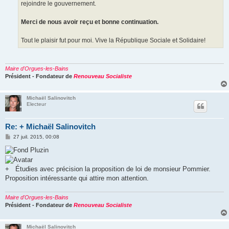
rejoindre le gouvernement.
Merci de nous avoir reçu et bonne continuation.
Tout le plaisir fut pour moi. Vive la République Sociale et Solidaire!
Maire d'Orgues-les-Bains
Président - Fondateur de
Renouveau Socialiste
Michaël Salinovitch
Electeur
Re: + Michaël Salinovitch
M
27 juil. 2015, 00:08
e
s
s
a
g
+
Étudies avec précision la proposition de loi de monsieur Pommier.
e
Proposition intéressante qui attire mon attention.
Maire d'Orgues-les-Bains
Président - Fondateur de
Renouveau Socialiste
Michaël Salinovitch