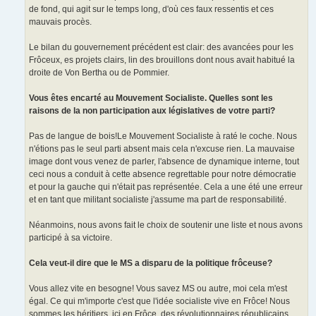
de fond, qui agit sur le temps long, d'où ces faux ressentis et ces
mauvais procès.
Le bilan du gouvernement précédent est clair: des avancées pour les
Frôceux, es projets clairs, lin des brouillons dont nous avait habitué la
droite de Von Bertha ou de Pommier.
Vous êtes encarté au Mouvement Socialiste. Quelles sont les
raisons de la non participation aux législatives de votre parti?
Pas de langue de bois!Le Mouvement Socialiste à raté le coche. Nous
n'étions pas le seul parti absent mais cela n'excuse rien. La mauvaise
image dont vous venez de parler, l'absence de dynamique interne, tout
ceci nous a conduit à cette absence regrettable pour notre démocratie
et pour la gauche qui n'était pas représentée. Cela a une été une erreur
et en tant que militant socialiste j'assume ma part de responsabilité.
Néanmoins, nous avons fait le choix de soutenir une liste et nous avons
participé à sa victoire.
Cela veut-il dire que le MS a disparu de la politique frôceuse?
Vous allez vite en besogne! Vous savez MS ou autre, moi cela m'est
égal. Ce qui m'importe c'est que l'idée socialiste vive en Frôce! Nous
sommes les héritiers, ici en Frôce, des révolutionnaires républicains,