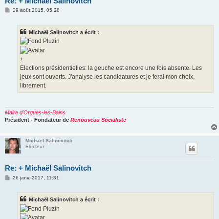
Re: + Michaël Salinovitch
M
29 août 2015, 05:28
e
s
s
Michaël Salinovitch a écrit :
a
g
e
+
Elections présidentielles: la geuche est encore une fois absente. Les
jeux sont ouverts. J'analyse les candidatures et je ferai mon choix,
librement.
Maire d'Orgues-les-Bains
Président - Fondateur de
Renouveau Socialiste
Michaël Salinovitch
Electeur
Re: + Michaël Salinovitch
M
26 janv. 2017, 11:31
e
s
s
Michaël Salinovitch a écrit :
a
g
e