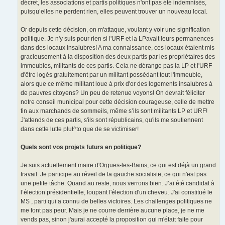
décret, les associations et partis politiques n'ont pas été indemnisés,
puisqu’elles ne perdent rien, elles peuvent trouver un nouveau local.
Or depuis cette décision, on m'attaque, voulant y voir une signification
politique. Je n'y suis pour rien si l'URF et la LPavait leurs permanences
dans des locaux insalubres! A ma connaissance, ces locaux étaient mis
gracieusement à la disposition des deux partis par les propriétaires des
immeubles, militants de ces partis. Cela ne dérange pas la LP et l'URF
d'être logés gratuitement par un militant possédant tout l'immeuble,
alors que ce même militant loue à prix d'or des logements insalubres à
de pauvres citoyens? Un peu de retenue voyons! On devrait féliciter
notre conseil municipal pour cette décision courageuse, celle de mettre
fin aux marchands de sommeils, même s’ils sont militants LP et URF!
J'attends de ces partis, s'ils sont républicains, qu'ils me soutiennent
dans cette lutte plut^to que de se victimiser!
Quels sont vos projets futurs en politique?
Je suis actuellement maire d'Orgues-les-Bains, ce qui est déjà un grand
travail. Je participe au réveil de la gauche socialiste, ce qui n'est pas
une petite tâche. Quand au reste, nous verrons bien. J’ai été candidat à
l’élection présidentielle, loupant l'élection d'un cheveu. J'ai constitué le
MS , parti qui a connu de belles victoires. Les challenges politiques ne
me font pas peur. Mais je ne courre derrière aucune place, je ne me
vends pas, sinon j'aurai accepté la proposition qui m'était faite pour