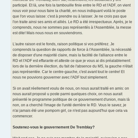
participé. Et là, une fois la tambouille finie entre le RD et l'ADF, on vient
nous voir pour nous faire la charité, en nous indiquant voilà le poste
que l'on vous laisse: c'est à prendre ou à laisser. Je ne crois pas que
l'on traite ainsi ses amis et alliés. Le RD a été irrespectueux. Après, je le
comprends, nous ne sommes pas représentés à l'Assemblée, la messe
est dite! Mais nous nous en souviendrons.
L'autre raison est le fonds, raison politique si vos préférez. Je
comprends la question de rapports de force à l'Assemblée, la nécessité
de disposer d'une majorité claire, mais la facilité de l'alliance entre le
RD et l'ADF est effarante et atteste ce que je vous ai dis préalablement:
lors de la dernière élection, du fait de l'absence du MS, la gauche n'était
pas représentée. Car le centre-gauche, c'est avant tout le centre! Et
nous ne pouvions gouverner avec l'ADF tout simplement.
Si on avait réellement voulu de nous, on nous aurait traité en amis: on
nous aurait proposé u poste parmi quelques choix, on nous aurait
présenté le programme politique de ce gouvernement d'union, mais là
non, on a cherché l'image de l'unité derrière le RD. Vous le savez, je
n'ai jamais été une pompom girl, ce n'est pas aujourd'hui que cela va
commencer.
Soutenez-vous le gouvernement De Tremblay?