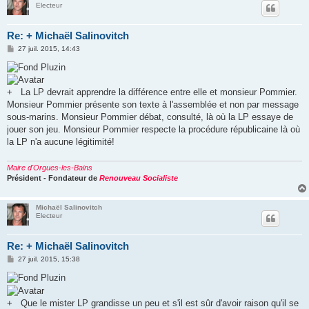
Electeur
Re: + Michaël Salinovitch
M
27 juil. 2015, 14:43
e
s
s
a
g
+
La LP devrait apprendre la différence entre elle et monsieur Pommier.
e
Monsieur Pommier présente son texte à l'assemblée et non par message
sous-marins. Monsieur Pommier débat, consulté, là où la LP essaye de
jouer son jeu. Monsieur Pommier respecte la procédure républicaine là où
la LP n'a aucune légitimité!
Maire d'Orgues-les-Bains
Président - Fondateur de
Renouveau Socialiste
Michaël Salinovitch
Electeur
Re: + Michaël Salinovitch
M
27 juil. 2015, 15:38
e
s
s
a
g
+
Que le mister LP grandisse un peu et s'il est sûr d'avoir raison qu'il se
e