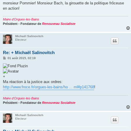
monsieur Pommier! Monsieur Bach, la girouette de la politique frôceuse
en action!
Maire d'Orgues-les-Bains
Président - Fondateur de
Renouveau Socialiste
Michaël Salinovitch
Electeur
Re: + Michaël Salinovitch
M
01 août 2015, 02:19
e
s
s
a
g
+
e
Ma réaction à la justice aux ordres:
http://www.froce.fr/orgues-les-bains/ho ... ml#p141768
!
Maire d'Orgues-les-Bains
Président - Fondateur de
Renouveau Socialiste
Michaël Salinovitch
Electeur