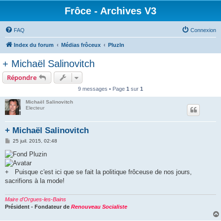
Frôce - Archives V3
FAQ
Connexion
Index du forum
Médias frôceux
PluzIn
+ Michaël Salinovitch
Répondre
9 messages • Page
1
sur
1
Michaël Salinovitch
Electeur
+ Michaël Salinovitch
M
25 juil. 2015, 02:48
e
s
s
a
g
+
Puisque c'est ici que se fait la politique frôceuse de nos jours,
e
sacrifions à la mode!
Maire d'Orgues-les-Bains
Président - Fondateur de
Renouveau Socialiste