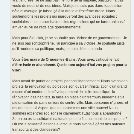
Wait and see. Je ne suis pas membre de la majorité, puisqu'on a pas
voulu de nous et de nos idées. Mais je ne suis pas dans l'opposition
bête et aveugle, je laisse çà à la droite et l'extrême-droite. Nous
soutiendrons les projets qui marqueront des avancées sociales t
sociétales, et nous combattrons les régressions qui ne tarderont pas à
arriver, au vu de l'attelage gouvernemental.
Mais pour être clair, je ne souhaite pas l'échec de ce gouvernement. Je
ne suis pas schizophrène, j'ai participé à sa victoire! Je souhaite juste
qu'il réoriente sa politique, mais je doute d'être entendu.
Vous êtes maire de Orgues-les-Bains. Vous avez critiqué le fait
d'être isolé et abandonné. Quels sont aujourd'hui vos projets pour la
ville?
Mais avant de parler de projets, parlons financements! Nous avons des
projets: la rénovation du port et de son quartier, l'installation d'un grand
musée d'art moderne, le développement de l'offre touristique, la
rénovation des habitats, la mise en place d'un tramway moderne et la
piétonisation de pans entiers du centre-ville. Mais personne n'ignore, et
encore moins à Aspen, que nous sommes une ville pauvre! Nous
sommes excentrés et disons le clairement: l'Etat nous a abandonné!
Sinon où est la solidarité nationale pour le financement de ces projets?
Où est la solidarité nationale lorsque nous avons à gérer des bateaux
transportant des clandestins?