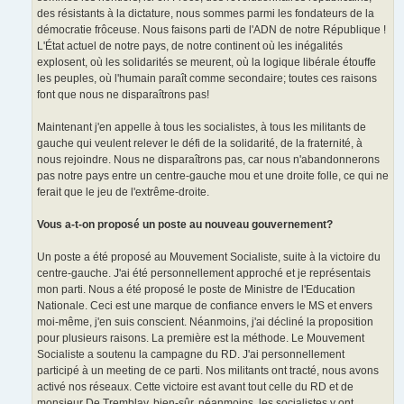
des résistants à la dictature, nous sommes parmi les fondateurs de la
démocratie frôceuse. Nous faisons parti de l'ADN de notre République !
L'État actuel de notre pays, de notre continent où les inégalités
explosent, où les solidarités se meurent, où la logique libérale étouffe
les peuples, où l'humain paraît comme secondaire; toutes ces raisons
font que nous ne disparaîtrons pas!
Maintenant j'en appelle à tous les socialistes, à tous les militants de
gauche qui veulent relever le défi de la solidarité, de la fraternité, à
nous rejoindre. Nous ne disparaîtrons pas, car nous n'abandonnerons
pas notre pays entre un centre-gauche mou et une droite folle, ce qui ne
ferait que le jeu de l'extrême-droite.
Vous a-t-on proposé un poste au nouveau gouvernement?
Un poste a été proposé au Mouvement Socialiste, suite à la victoire du
centre-gauche. J'ai été personnellement approché et je représentais
mon parti. Nous a été proposé le poste de Ministre de l'Education
Nationale. Ceci est une marque de confiance envers le MS et envers
moi-même, j'en suis conscient. Néanmoins, j'ai décliné la proposition
pour plusieurs raisons. La première est la méthode. Le Mouvement
Socialiste a soutenu la campagne du RD. J'ai personnellement
participé à un meeting de ce parti. Nos militants ont tracté, nous avons
activé nos réseaux. Cette victoire est avant tout celle du RD et de
monsieur De Tremblay, bien-sûr, néanmoins, les socialistes y ont