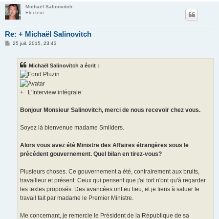
Michaël Salinovitch
Electeur
Re: + Michaël Salinovitch
M
25 juil. 2015, 23:43
e
s
s
Michaël Salinovitch a écrit :
a
g
e
+
L'Interview intégrale:
Bonjour Monsieur Salinovitch, merci de nous recevoir chez vous.
Soyez là bienvenue madame Smilders.
Alors vous avez été Ministre des Affaires étrangères sous le
précédent gouvernement. Quel bilan en tirez-vous?
Plusieurs choses. Ce gouvernement a été, contrairement aux bruits,
travailleur et présent. Ceux qui pensent que j'ai tort n'ont qu'à regarder
les textes proposés. Des avancées ont eu lieu, et je tiens à saluer le
travail fait par madame le Premier Ministre.
Me concernant, je remercie le Président de la République de sa