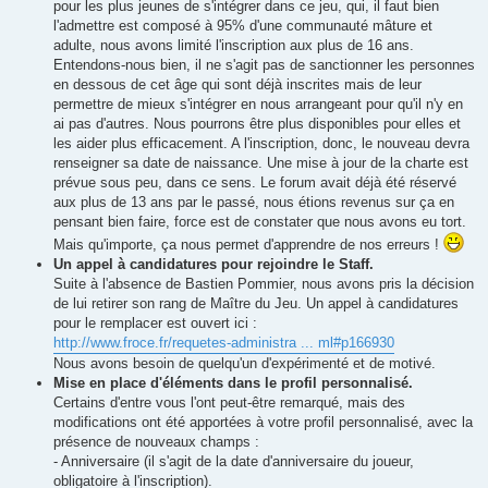
pour les plus jeunes de s'intégrer dans ce jeu, qui, il faut bien
l'admettre est composé à 95% d'une communauté mâture et
adulte, nous avons limité l'inscription aux plus de 16 ans.
Entendons-nous bien, il ne s'agit pas de sanctionner les personnes
en dessous de cet âge qui sont déjà inscrites mais de leur
permettre de mieux s'intégrer en nous arrangeant pour qu'il n'y en
ai pas d'autres. Nous pourrons être plus disponibles pour elles et
les aider plus efficacement. A l'inscription, donc, le nouveau devra
renseigner sa date de naissance. Une mise à jour de la charte est
prévue sous peu, dans ce sens. Le forum avait déjà été réservé
aux plus de 13 ans par le passé, nous étions revenus sur ça en
pensant bien faire, force est de constater que nous avons eu tort.
Mais qu'importe, ça nous permet d'apprendre de nos erreurs !
Un appel à candidatures pour rejoindre le Staff.
Suite à l'absence de Bastien Pommier, nous avons pris la décision
de lui retirer son rang de Maître du Jeu. Un appel à candidatures
pour le remplacer est ouvert ici :
http://www.froce.fr/requetes-administra ... ml#p166930
Nous avons besoin de quelqu'un d'expérimenté et de motivé.
Mise en place d'éléments dans le profil personnalisé.
Certains d'entre vous l'ont peut-être remarqué, mais des
modifications ont été apportées à votre profil personnalisé, avec la
présence de nouveaux champs :
- Anniversaire (il s'agit de la date d'anniversaire du joueur,
obligatoire à l'inscription).