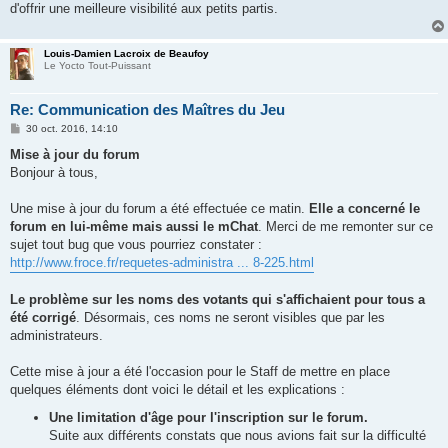
d'offrir une meilleure visibilité aux petits partis.
Louis-Damien Lacroix de Beaufoy
Le Yocto Tout-Puissant
Re: Communication des Maîtres du Jeu
M
30 oct. 2016, 14:10
e
s
Mise à jour du forum
s
Bonjour à tous,
a
g
e
Une mise à jour du forum a été effectuée ce matin.
Elle a concerné le
forum en lui-même mais aussi le mChat
. Merci de me remonter sur ce
sujet tout bug que vous pourriez constater :
http://www.froce.fr/requetes-administra ... 8-225.html
Le problème sur les noms des votants qui s'affichaient pour tous a
été corrigé
. Désormais, ces noms ne seront visibles que par les
administrateurs.
Cette mise à jour a été l'occasion pour le Staff de mettre en place
quelques éléments dont voici le détail et les explications :
Une limitation d'âge pour l'inscription sur le forum.
Suite aux différents constats que nous avions fait sur la difficulté