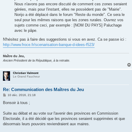
Nous n'avons pas encore discuté de comment ces zones seraient
gérées, mais pour l'instant, elles ne possèdent pas de "Mairie".
Norijo a été déplacé dans le forum "Reste du monde". Ce sera le
seul pour les mêmes raisons que les zones rurales. Ouvrez vos
sujets comme ceci, par exemple : [NOM DU PAYS] Paluchage
avec le pâpe.
N'hésitez pas à faire des suggestions si vous en avez. Ca se passe ici :
http://www.froce.fr/scenarisation-banque-d-idees-f523/
Maître du Jeu,
Ancien Président de la République, à la retraite.
Christian Valmont
Le Grand Faucheur
Re: Communication des Maîtres du Jeu
M
10 déc. 2016, 21:18
e
s
Bonsoir à tous ;
s
a
g
Suite au débat et au vote sur l'avenir des provinces en Commission
e
Electorale, il a été décidé que les provinces seraient supprimées et que
désormais leurs pouvoirs reviendraient aux maires.