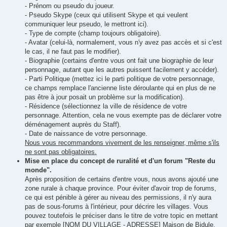
- Prénom ou pseudo du joueur.
- Pseudo Skype (ceux qui utilisent Skype et qui veulent
communiquer leur pseudo, le mettront ici).
- Type de compte (champ toujours obligatoire).
- Avatar (celui-là, normalement, vous n'y avez pas accès et si c'est
le cas, il ne faut pas le modifier).
- Biographie (certains d'entre vous ont fait une biographie de leur
personnage, autant que les autres puissent facilement y accéder).
- Parti Politique (mettez ici le parti politique de votre personnage,
ce champs remplace l'ancienne liste déroulante qui en plus de ne
pas être à jour posait un problème sur la modification).
- Résidence (sélectionnez la ville de résidence de votre
personnage. Attention, cela ne vous exempte pas de déclarer votre
déménagement auprès du Staff).
- Date de naissance de votre personnage.
Nous vous recommandons vivement de les renseigner, même s'ils
ne sont pas obligatoires.
Mise en place du concept de ruralité et d'un forum "Reste du
monde".
Après proposition de certains d'entre vous, nous avons ajouté une
zone rurale à chaque province. Pour éviter d'avoir trop de forums,
ce qui est pénible à gérer au niveau des permissions, il n'y aura
pas de sous-forums à l'intérieur, pour décrire les villages. Vous
pouvez toutefois le préciser dans le titre de votre topic en mettant
par exemple [NOM DU VILLAGE - ADRESSE] Maison de Bidule.