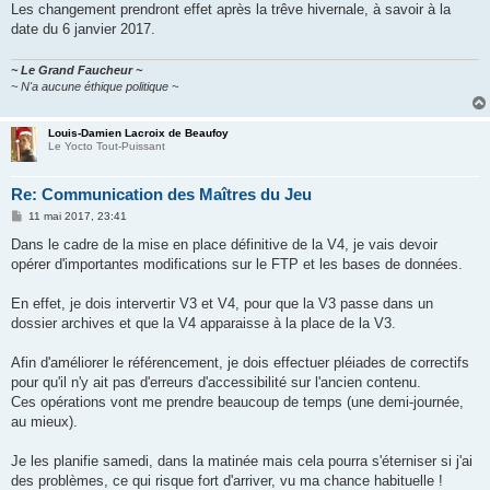
Les changement prendront effet après la trêve hivernale, à savoir à la
date du 6 janvier 2017.
~ Le Grand Faucheur ~
~ N'a aucune éthique politique ~
Louis-Damien Lacroix de Beaufoy
Le Yocto Tout-Puissant
Re: Communication des Maîtres du Jeu
M
11 mai 2017, 23:41
e
s
Dans le cadre de la mise en place définitive de la V4, je vais devoir
s
opérer d'importantes modifications sur le FTP et les bases de données.
a
g
e
En effet, je dois intervertir V3 et V4, pour que la V3 passe dans un
dossier archives et que la V4 apparaisse à la place de la V3.
Afin d'améliorer le référencement, je dois effectuer pléiades de correctifs
pour qu'il n'y ait pas d'erreurs d'accessibilité sur l'ancien contenu.
Ces opérations vont me prendre beaucoup de temps (une demi-journée,
au mieux).
Je les planifie samedi, dans la matinée mais cela pourra s'éterniser si j'ai
des problèmes, ce qui risque fort d'arriver, vu ma chance habituelle !