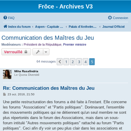
Frôce - Archives V3
FAQ
Connexion
Index du forum
Aspen - Capitale de la Frôce
Palais d'Anthelme - Présidence de la République
Journal Officiel
Communication des Maîtres du Jeu
Modérateurs :
Président de la République
,
Premier ministre
Verrouillé
1
2
3
4
5
Précédente
64 messages
Miha Rasafindria
Le Quota Diversité
Re: Communication des Maîtres du Jeu
M
23 oct. 2016, 21:50
e
s
Une petite restructuration des forums a été faite à l'instant. Elle concerne
s
les forums "Associations" et "Partis politiques". Dorénavant, l'ensemble
a
g
des mouvements politiques qui ne détiennent qu'un seul membre ne sont
e
plus répertoriés dans le forum des Associations, mais dans un sous-
forum intitulé "Autres mouvements politiques" rattaché au forum "Partis
politiques". Ceci afin d'y voir un peu plus clair dans les associations et